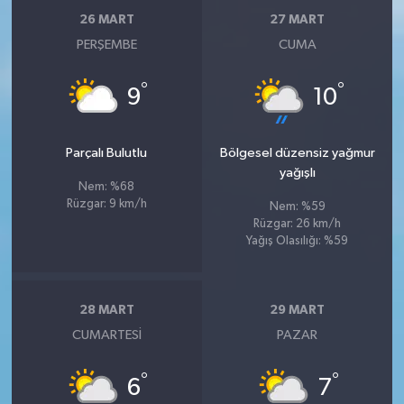
26 MART
27 MART
PERŞEMBE
CUMA
°
°
9
10
Parçalı Bulutlu
Bölgesel düzensiz yağmur
yağışlı
Nem: %68
Rüzgar: 9 km/h
Nem: %59
Rüzgar: 26 km/h
Yağış Olasılığı: %59
28 MART
29 MART
CUMARTESI
PAZAR
°
°
6
7