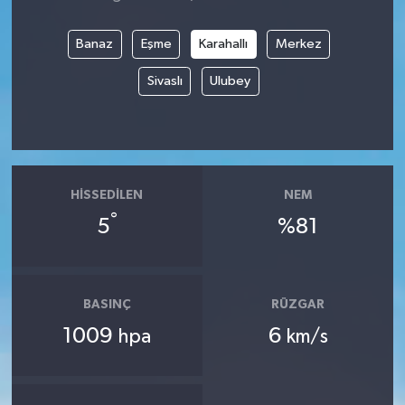
Banaz
Eşme
Karahallı
Merkez
Sivaslı
Ulubey
HISSEDILEN
NEM
°
5
%81
BASINÇ
RÜZGAR
1009
6
hpa
km/s