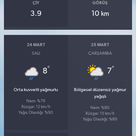
ÇIY
GÖRÜŞ
3.9
10
km
24 MART
25 MART
SALI
ÇARŞAMBA
°
°
8
7
Orta kuvvetli yağmurlu
Bölgesel düzensiz yağmur
yağışlı
Nem: %79
Rüzgar: 12 km/h
Nem: %80
Yağış Olasılığı: %90
Rüzgar: 15 km/h
Yağış Olasılığı: %89