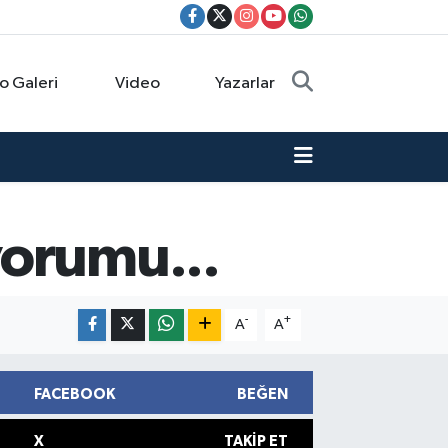
o Galeri
Video
Yazarlar
yorumu...
-
+
A
A
FACEBOOK
BEĞEN
X
TAKIP ET