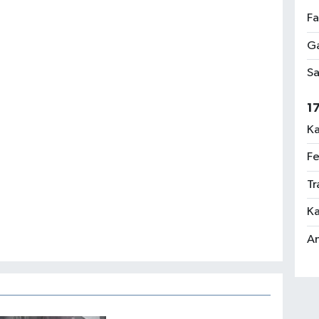
Fa
Ga
Sa
1
Ka
Fe
Tr
Ka
An