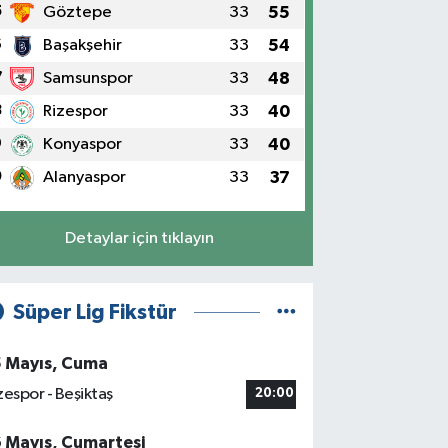
5
Göztepe
33
55
6
Başakşehir
33
54
7
Samsunspor
33
48
8
Rizespor
33
40
9
Konyaspor
33
40
0
Alanyaspor
33
37
Detaylar için tıklayın
Süper Lig Fikstür
5 Mayıs, Cuma
zespor - Beşiktaş
20:00
6 Mayıs, Cumartesi