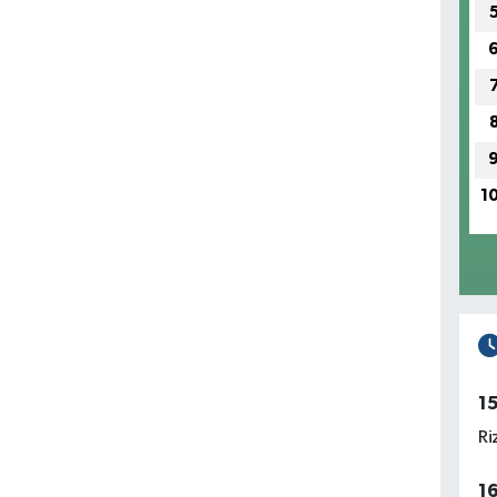
1
1
Ri
1