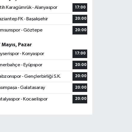
tih Karagümrük - Alanyaspor
17:00
ziantep FK - Başakşehir
20:00
msunspor - Göztepe
20:00
7 Mayıs, Pazar
yserispor - Konyaspor
17:00
nerbahçe - Eyüpspor
20:00
abzonspor - Gençlerbirliği S.K.
20:00
sımpaşa - Galatasaray
20:00
talyaspor - Kocaelispor
20:00