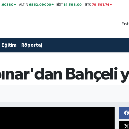
1,60380
6862,09000
14.598,00
79.591,74
ALTIN
BİST
BTC
Fot
Eğitim
Röportaj
ınar'dan Bahçeli 