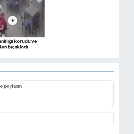
nlılığı korudu ve
en bıçakladı