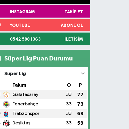
INSTAGRAM
TAKIP ET
YOUTUBE
ABONE OL
0542 588 1363
İLETIŞIM
Süper Lig Puan Durumu
Süper Lig
#
Takım
O
P
1
Galatasaray
33
77
2
Fenerbahçe
33
73
3
Trabzonspor
33
69
4
Beşiktaş
33
59