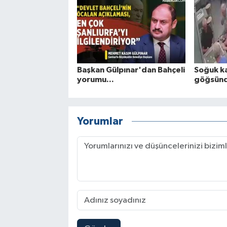
Başkan Gülpınar'dan Bahçeli
Soğuk ka
yorumu...
göğsünd
Yorumlar