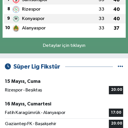
8
Rizespor
33
40
9
Konyaspor
33
40
10
Alanyaspor
33
37
Detaylar için tıklayın
Süper Lig Fikstür
15 Mayıs, Cuma
Rizespor - Beşiktaş
20:00
16 Mayıs, Cumartesi
Fatih Karagümrük - Alanyaspor
17:00
Gaziantep FK - Başakşehir
20:00