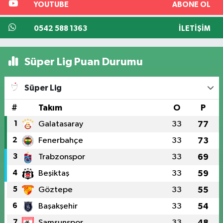
YOUTUBE
ABONE OL
0542 588 1363
İLETIŞIM
Süper Lig Puan Durumu
Süper Lig
#
Takım
O
P
1
Galatasaray
33
77
2
Fenerbahçe
33
73
3
Trabzonspor
33
69
4
Beşiktaş
33
59
5
Göztepe
33
55
6
Başakşehir
33
54
7
Samsunspor
33
48