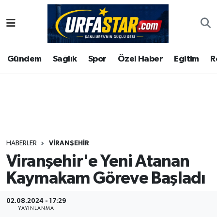
ASAYİS
Şanlıurfa Nöbetçi Eczaneler
Gündem
Sağlık
Spor
Özel Haber
Eğitim
R
ÇEVRE
Şanlıurfa Hava Durumu
DUNYA
Şanlıurfa Namaz Vakitleri
Eğitim
Şanlıurfa Trafik Yoğunluk Haritası
Ekonomi
Süper Lig Puan Durumu ve Fikstür
HABERLER
VİRANŞEHİR
Viranşehir'e Yeni Atanan
Gündem
Tüm Manşetler
Kaymakam Göreve Başladı
Kültür
Son Dakika Haberleri
02.08.2024 - 17:29
Magazin
Haber Arşivi
YAYINLANMA