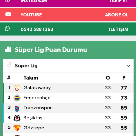
INSTAGRAM
TAKIP ET
YOUTUBE
ABONE OL
0542 588 1363
İLETIŞIM
Süper Lig Puan Durumu
Süper Lig
#
Takım
O
P
1
Galatasaray
33
77
2
Fenerbahçe
33
73
3
Trabzonspor
33
69
4
Beşiktaş
33
59
5
Göztepe
33
55