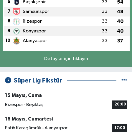
6
Başakşehir
33
54
7
Samsunspor
33
48
8
Rizespor
33
40
9
Konyaspor
33
40
10
Alanyaspor
33
37
Detaylar için tıklayın
Süper Lig Fikstür
15 Mayıs, Cuma
Rizespor - Beşiktaş
20:00
16 Mayıs, Cumartesi
Fatih Karagümrük - Alanyaspor
17:00