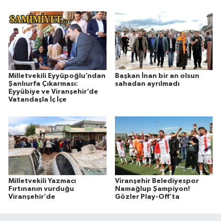
Milletvekili Eyyüpoğlu’ndan
Başkan İnan bir an olsun
Şanlıurfa Çıkarması:
sahadan ayrılmadı
Eyyübiye ve Viranşehir’de
Vatandaşla İç İçe
Milletvekili Yazmacı
Viranşehir Belediyespor
Fırtınanın vurduğu
Namağlup Şampiyon!
Viranşehir’de
Gözler Play-Off’ta