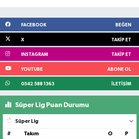
FACEBOOK
BEĞEN
X
TAKIP ET
INSTAGRAM
TAKIP ET
YOUTUBE
ABONE OL
0542 588 1363
İLETIŞIM
Süper Lig Puan Durumu
Süper Lig
#
Takım
O
P