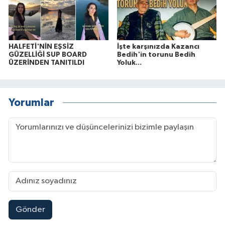
HALFETİ'NİN EŞSİZ
İşte karşınızda Kazancı
GÜZELLİĞİ SUP BOARD
Bedih'in torunu Bedih
ÜZERİNDEN TANITILDI
Yoluk...
Yorumlar
Gönder