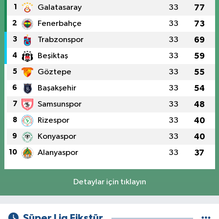
1
Galatasaray
33
77
2
Fenerbahçe
33
73
3
Trabzonspor
33
69
4
Beşiktaş
33
59
5
Göztepe
33
55
6
Başakşehir
33
54
7
Samsunspor
33
48
8
Rizespor
33
40
9
Konyaspor
33
40
10
Alanyaspor
33
37
Detaylar için tıklayın
Süper Lig Fikstür