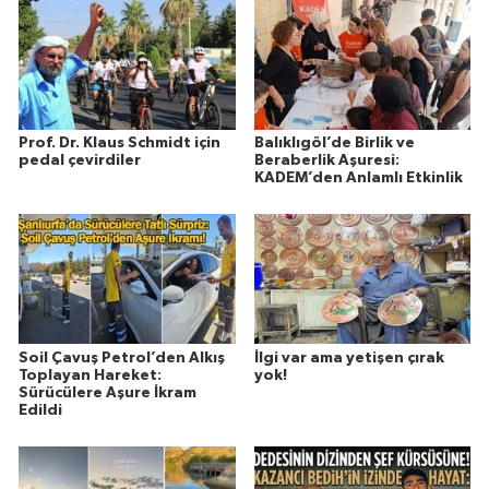
Prof. Dr. Klaus Schmidt için
Balıklıgöl’de Birlik ve
pedal çevirdiler
Beraberlik Aşuresi:
KADEM’den Anlamlı Etkinlik
Soil Çavuş Petrol’den Alkış
İlgi var ama yetişen çırak
Toplayan Hareket:
yok!
Sürücülere Aşure İkram
Edildi