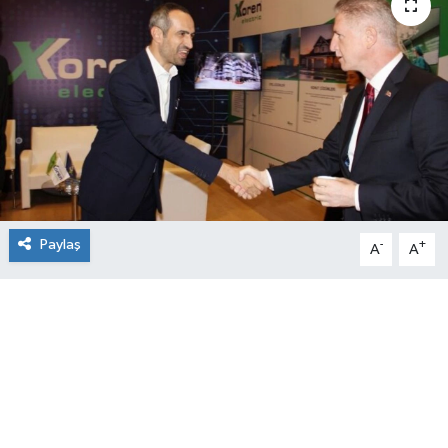
Paylaş
-
+
A
A