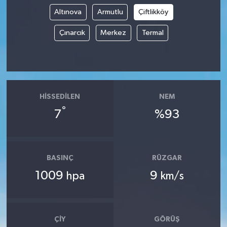
Altınova
Armutlu
Çiftlikköy
Çınarcık
Merkez
Termal
HISSEDILEN
NEM
°
7
%93
BASINÇ
RÜZGAR
1009
9
hpa
km/s
ÇIY
GÖRÜŞ