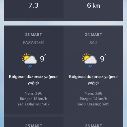
7.3
6
km
23 MART
24 MART
PAZARTESI
SALI
°
°
9
9
Bölgesel düzensiz yağmur
Bölgesel düzensiz yağmur
yağışlı
yağışlı
Nem: %90
Nem: %88
Rüzgar: 15 km/h
Rüzgar: 14 km/h
Yağış Olasılığı: %87
Yağış Olasılığı: %89
25 MART
26 MART