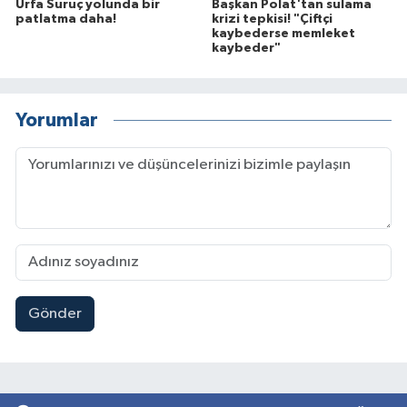
Urfa Suruç yolunda bir
Başkan Polat'tan sulama
patlatma daha!
krizi tepkisi! "Çiftçi
kaybederse memleket
kaybeder"
Yorumlar
Gönder