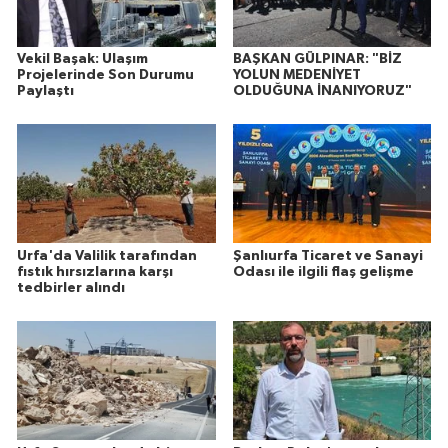
Vekil Başak: Ulaşım
BAŞKAN GÜLPINAR: "BİZ
Projelerinde Son Durumu
YOLUN MEDENİYET
Paylaştı
OLDUĞUNA İNANIYORUZ"
Urfa'da Valilik tarafından
Şanlıurfa Ticaret ve Sanayi
fıstık hırsızlarına karşı
Odası ile ilgili flaş gelişme
tedbirler alındı