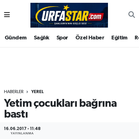
ASAYİS
Şanlıurfa Nöbetçi Eczaneler
Gündem
Sağlık
Spor
Özel Haber
Eğitim
R
ÇEVRE
Şanlıurfa Hava Durumu
DUNYA
Şanlıurfa Namaz Vakitleri
Eğitim
Şanlıurfa Trafik Yoğunluk Haritası
Ekonomi
Süper Lig Puan Durumu ve Fikstür
HABERLER
YEREL
Yetim çocukları bağrına
Gündem
Tüm Manşetler
bastı
Kültür
Son Dakika Haberleri
16.06.2017 - 11:48
Magazin
Haber Arşivi
YAYINLANMA