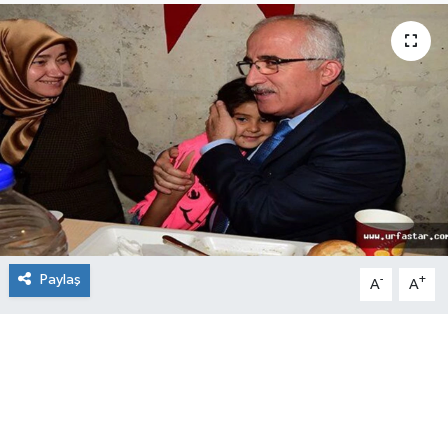
Paylaş
-
+
A
A