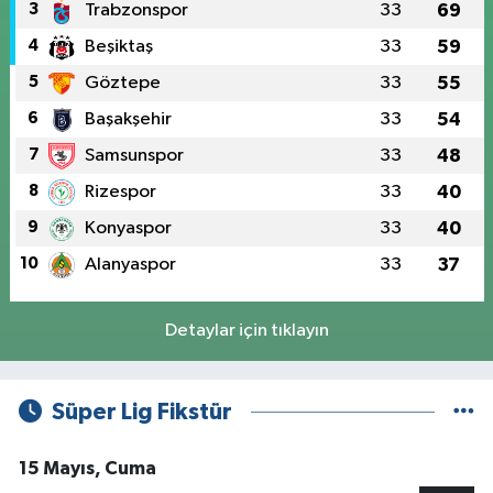
3
Trabzonspor
33
69
4
Beşiktaş
33
59
5
Göztepe
33
55
6
Başakşehir
33
54
7
Samsunspor
33
48
8
Rizespor
33
40
9
Konyaspor
33
40
10
Alanyaspor
33
37
Detaylar için tıklayın
Süper Lig Fikstür
15 Mayıs, Cuma