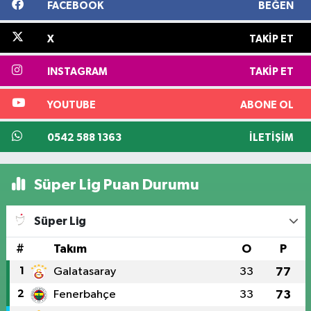
FACEBOOK
BEĞEN
X
TAKIP ET
INSTAGRAM
TAKIP ET
YOUTUBE
ABONE OL
0542 588 1363
İLETIŞIM
Süper Lig Puan Durumu
Süper Lig
#
Takım
O
P
1
Galatasaray
33
77
2
Fenerbahçe
33
73