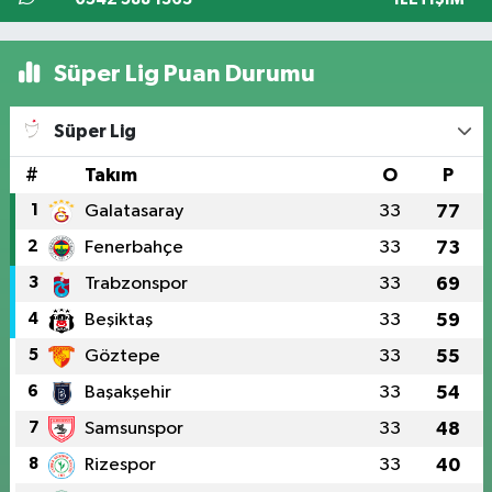
Süper Lig Puan Durumu
Süper Lig
#
Takım
O
P
1
Galatasaray
33
77
2
Fenerbahçe
33
73
3
Trabzonspor
33
69
4
Beşiktaş
33
59
5
Göztepe
33
55
6
Başakşehir
33
54
7
Samsunspor
33
48
8
Rizespor
33
40