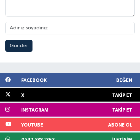
Gönder
FACEBOOK
BEĞEN
X
TAKIP ET
INSTAGRAM
TAKIP ET
YOUTUBE
ABONE OL
0542 588 1363
İLETIŞIM