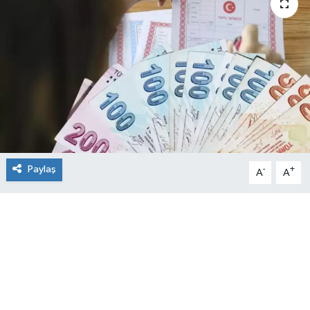
Paylaş
-
+
A
A