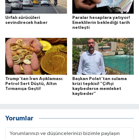
Urfalı sürücüleri
Paralar hesaplara yatıyor!
sevindirecek haber
Emeklilerin beklediği tarih
netleşti
Trump'tan İran Açıklaması:
Başkan Polat'tan sulama
Petrol Sert Düştü, Altın
krizi tepkisi! "Çiftçi
Tırmanışa Geçti!
kaybederse memleket
kaybeder"
Yorumlar