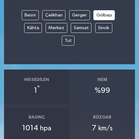
Besni
Çelikhan
Gerger
Gölbaşı
Kâhta
Merkez
Samsat
Sincik
Tut
HISSEDILEN
NEM
°
1
%99
BASINÇ
RÜZGAR
1014
7
hpa
km/s