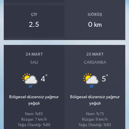
ÇIY
GÖRÜŞ
2.5
0
km
24 MART
25 MART
SALI
ÇARŞAMBA
°
°
4
5
Bölgesel düzensiz yağmur
Bölgesel düzensiz yağmur
yağışlı
yağışlı
Nem: %85
Nem: %75
Rüzgar: 7 km/h
Rüzgar: 8 km/h
Yağış Olasılığı: %86
Yağış Olasılığı: %85