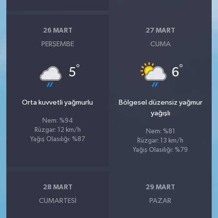
26 MART
27 MART
PERŞEMBE
CUMA
°
°
5
6
Orta kuvvetli yağmurlu
Bölgesel düzensiz yağmur
yağışlı
Nem: %94
Rüzgar: 12 km/h
Nem: %81
Yağış Olasılığı: %87
Rüzgar: 13 km/h
Yağış Olasılığı: %79
28 MART
29 MART
CUMARTESI
PAZAR