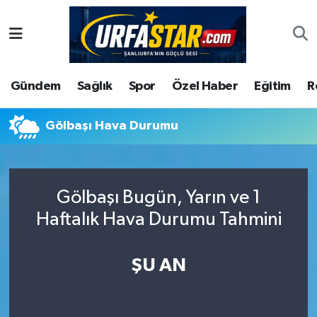
ASAYİS
Şanlıurfa Nöbetçi Eczaneler
Gündem
Sağlık
Spor
Özel Haber
Eğitim
R
ÇEVRE
Şanlıurfa Hava Durumu
DUNYA
Şanlıurfa Namaz Vakitleri
Gölbaşı Hava Durumu
Eğitim
Şanlıurfa Trafik Yoğunluk Haritası
Gölbaşı Bugün, Yarın ve 1
Ekonomi
Süper Lig Puan Durumu ve Fikstür
Haftalık Hava Durumu Tahmini
Gündem
Tüm Manşetler
ŞU AN
Kültür
Son Dakika Haberleri
Magazin
Haber Arşivi