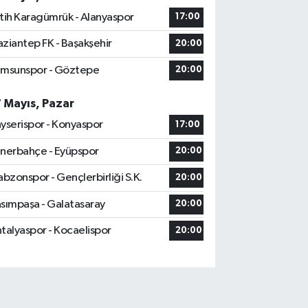
tih Karagümrük - Alanyaspor
17:00
ziantep FK - Başakşehir
20:00
msunspor - Göztepe
20:00
7 Mayıs, Pazar
yserispor - Konyaspor
17:00
nerbahçe - Eyüpspor
20:00
abzonspor - Gençlerbirliği S.K.
20:00
sımpaşa - Galatasaray
20:00
talyaspor - Kocaelispor
20:00