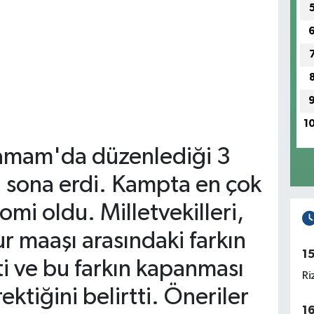
1
hamam'da düzenlediği 3
ı sona erdi. Kampta en çok
mi oldu. Milletvekilleri,
r maaşı arasındaki farkın
1
ti ve bu farkın kapanması
Ri
ektiğini belirtti. Öneriler
1