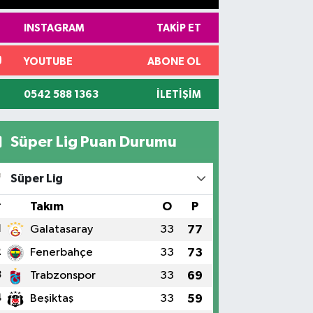
INSTAGRAM
TAKIP ET
YOUTUBE
ABONE OL
0542 588 1363
İLETIŞIM
Süper Lig Puan Durumu
Süper Lig
#
Takım
O
P
1
Galatasaray
33
77
2
Fenerbahçe
33
73
3
Trabzonspor
33
69
4
Beşiktaş
33
59