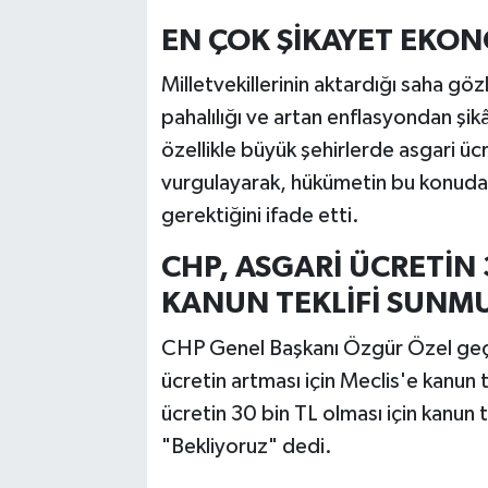
EN ÇOK ŞİKAYET EKO
Milletvekillerinin aktardığı saha göz
pahalılığı ve artan enflasyondan şik
özellikle büyük şehirlerde asgari ü
vurgulayarak, hükümetin bu konuda d
gerektiğini ifade etti.
CHP, ASGARİ ÜCRETİN 
KANUN TEKLİFİ SUNM
CHP Genel Başkanı Özgür Özel geç
ücretin artması için Meclis'e kanun te
ücretin 30 bin TL olması için kanun t
"Bekliyoruz" dedi.