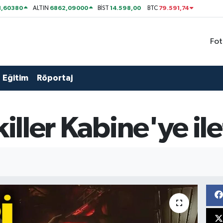
1,60380
6862,09000
14.598,00
79.591,74
ALTIN
BİST
BTC
Fot
Eğitim
Röportaj
killer Kabine'ye ile