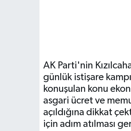
AK Parti'nin Kızılca
günlük istişare kamp
konuşulan konu ekono
asgari ücret ve memu
açıldığına dikkat çek
için adım atılması ger