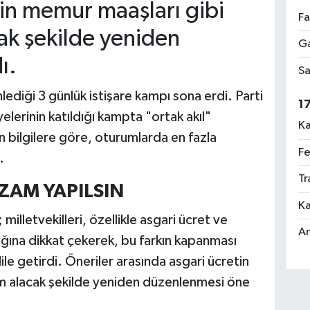
tin memur maaşları gibi
Fa
cak şekilde yeniden
Ga
ı.
Sa
ediği 3 günlük istişare kampı sona erdi. Parti
1
yelerinin katıldığı kampta "ortak akıl"
Ka
n bilgilere göre, oturumlarda en fazla
Fe
.
Tr
ZAM YAPILSIN
Ka
illetvekilleri, özellikle asgari ücret ve
An
ığına dikkat çekerek, bu farkın kapanması
le getirdi. Öneriler arasında asgari ücretin
am alacak şekilde yeniden düzenlenmesi öne