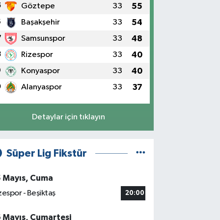
5
Göztepe
33
55
6
Başakşehir
33
54
7
Samsunspor
33
48
8
Rizespor
33
40
9
Konyaspor
33
40
0
Alanyaspor
33
37
Detaylar için tıklayın
Süper Lig Fikstür
5 Mayıs, Cuma
zespor - Beşiktaş
20:00
6 Mayıs, Cumartesi