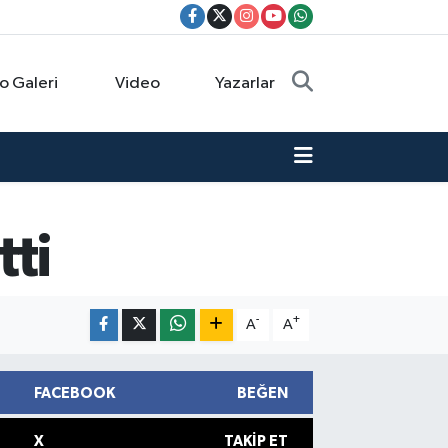
o Galeri
Video
Yazarlar
tti
-
+
A
A
FACEBOOK
BEĞEN
X
TAKIP ET