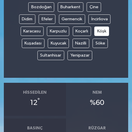
Bozdoğan
Buharkent
Çine
Didim
Efeler
Germencik
İncirliova
Karacasu
Karpuzlu
Koçarlı
Köşk
Kuşadası
Kuyucak
Nazilli
Söke
Sultanhisar
Yenipazar
HISSEDILEN
NEM
°
12
%60
BASINÇ
RÜZGAR