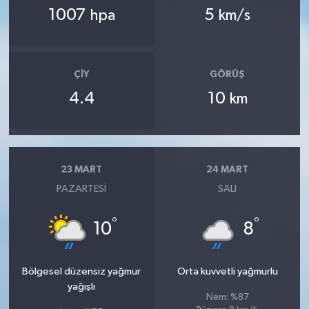
1007
5
hpa
km/s
ÇIY
GÖRÜŞ
4.4
10
km
23 MART
24 MART
PAZARTESI
SALI
°
°
10
8
Bölgesel düzensiz yağmur
Orta kuvvetli yağmurlu
yağışlı
Nem: %87