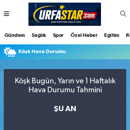
ASAYİS
Şanlıurfa Nöbetçi Eczaneler
Gündem
Sağlık
Spor
Özel Haber
Eğitim
R
ÇEVRE
Şanlıurfa Hava Durumu
DUNYA
Şanlıurfa Namaz Vakitleri
Köşk Hava Durumu
Eğitim
Şanlıurfa Trafik Yoğunluk Haritası
Köşk Bugün, Yarın ve 1 Haftalık
Ekonomi
Süper Lig Puan Durumu ve Fikstür
Hava Durumu Tahmini
Gündem
Tüm Manşetler
ŞU AN
Kültür
Son Dakika Haberleri
Magazin
Haber Arşivi