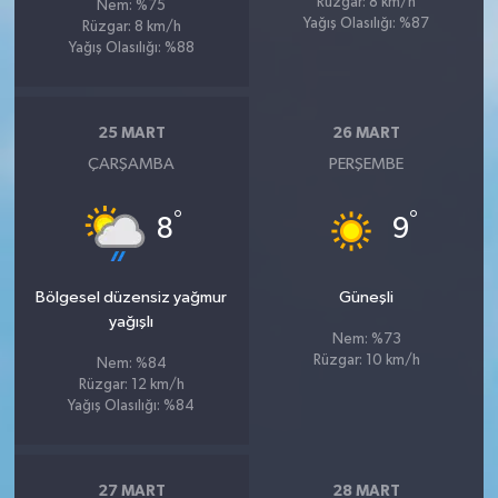
Rüzgar: 8 km/h
Nem: %75
Yağış Olasılığı: %87
Rüzgar: 8 km/h
Yağış Olasılığı: %88
25 MART
26 MART
ÇARŞAMBA
PERŞEMBE
°
°
8
9
Bölgesel düzensiz yağmur
Güneşli
yağışlı
Nem: %73
Rüzgar: 10 km/h
Nem: %84
Rüzgar: 12 km/h
Yağış Olasılığı: %84
27 MART
28 MART