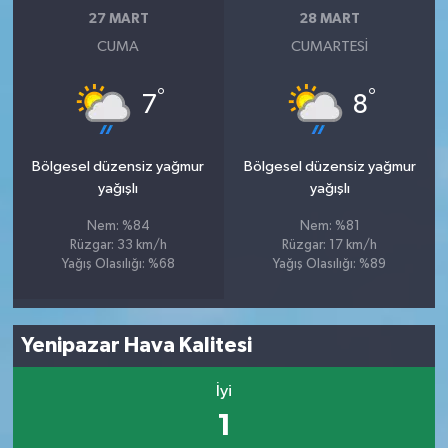
27 MART
28 MART
CUMA
CUMARTESI
°
°
7
8
Bölgesel düzensiz yağmur
Bölgesel düzensiz yağmur
yağışlı
yağışlı
Nem: %84
Nem: %81
Rüzgar: 33 km/h
Rüzgar: 17 km/h
Yağış Olasılığı: %68
Yağış Olasılığı: %89
Yenipazar Hava Kalitesi
İyi
1