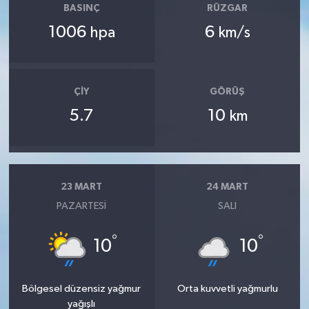
BASINÇ
RÜZGAR
1006
6
hpa
km/s
ÇIY
GÖRÜŞ
5.7
10
km
23 MART
24 MART
PAZARTESI
SALI
°
°
10
10
Bölgesel düzensiz yağmur
Orta kuvvetli yağmurlu
yağışlı