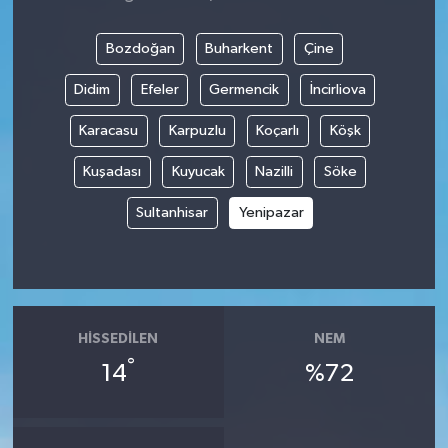
Bozdoğan
Buharkent
Çine
Didim
Efeler
Germencik
İncirliova
Karacasu
Karpuzlu
Koçarlı
Köşk
Kuşadası
Kuyucak
Nazilli
Söke
Sultanhisar
Yenipazar
HISSEDILEN
NEM
°
14
%72