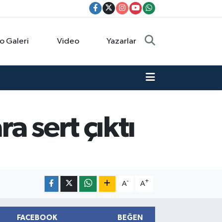
o Galeri
Video
Yazarlar
a sert çıktı
-
+
A
A
FACEBOOK
BEĞEN