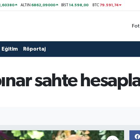
1,60380
6862,09000
14.598,00
79.591,74
ALTIN
BİST
BTC
Fot
Eğitim
Röportaj
nar sahte hesaplar