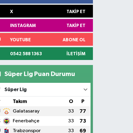
X
TAKIP ET
INSTAGRAM
TAKIP ET
YOUTUBE
ABONE OL
0542 588 1363
İLETIŞIM
Süper Lig Puan Durumu
Süper Lig
#
Takım
O
P
1
Galatasaray
33
77
2
Fenerbahçe
33
73
3
Trabzonspor
33
69