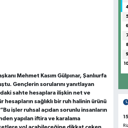
1
aşkanı Mehmet Kasım Gülpınar, Şanlıurfa
ştu. Gençlerin sorularını yanıtlayan
daki sahte hesaplara ilişkin net ve
ür hesapların sağlıklı bir ruh halinin ürünü
“Bu işler ruhsal açıdan sorunlu insanların
1
nden yapılan iftira ve karalama
Ri
etlere yol açabileceğine dikkat çeken