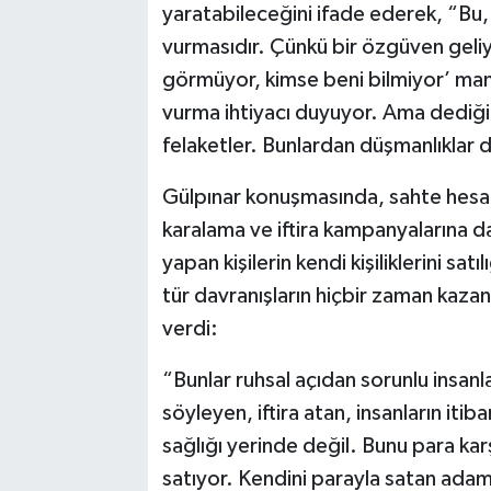
yaratabileceğini ifade ederek, “Bu, 
vurmasıdır. Çünkü bir özgüven geliyo
görmüyor, kimse beni bilmiyor’ mantı
vurma ihtiyacı duyuyor. Ama dediğ
felaketler. Bunlardan düşmanlıklar
Gülpınar konuşmasında, sahte hesap
karalama ve iftira kampanyalarına da 
yapan kişilerin kendi kişiliklerini sa
tür davranışların hiçbir zaman kaza
verdi:
“Bunlar ruhsal açıdan sorunlu insan
söyleyen, iftira atan, insanların iti
sağlığı yerinde değil. Bunu para kar
satıyor. Kendini parayla satan ada