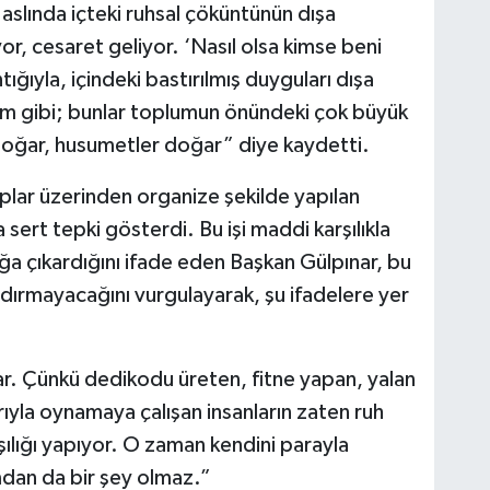
aslında içteki ruhsal çöküntünün dışa
r, cesaret geliyor. ‘Nasıl olsa kimse beni
ğıyla, içindeki bastırılmış duyguları dışa
im gibi; bunlar toplumun önündeki çok büyük
 doğar, husumetler doğar” diye kaydetti.
lar üzerinden organize şekilde yapılan
sert tepki gösterdi. Bu işi maddi karşılıkla
tılığa çıkardığını ifade eden Başkan Gülpınar, bu
ndırmayacağını vurgulayarak, şu ifadelere yer
lar. Çünkü dedikodu üreten, fitne yapan, yalan
barıyla oynamaya çalışan insanların zaten ruh
şılığı yapıyor. O zaman kendini parayla
mdan da bir şey olmaz.”