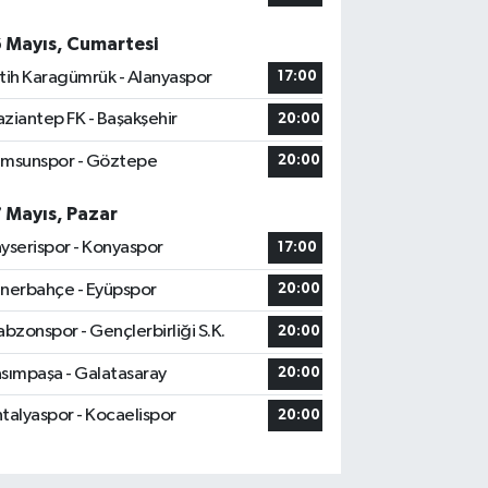
6 Mayıs, Cumartesi
tih Karagümrük - Alanyaspor
17:00
ziantep FK - Başakşehir
20:00
msunspor - Göztepe
20:00
7 Mayıs, Pazar
yserispor - Konyaspor
17:00
nerbahçe - Eyüpspor
20:00
abzonspor - Gençlerbirliği S.K.
20:00
sımpaşa - Galatasaray
20:00
talyaspor - Kocaelispor
20:00