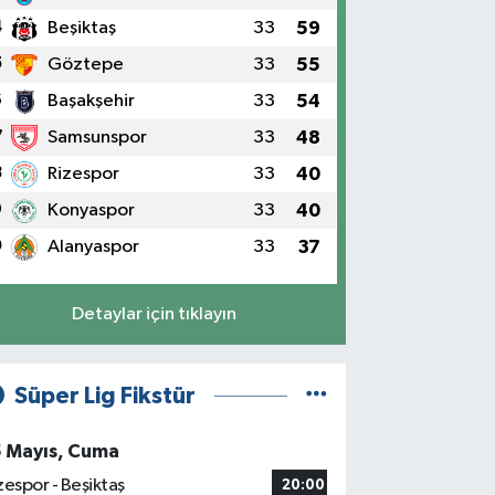
4
Beşiktaş
33
59
5
Göztepe
33
55
6
Başakşehir
33
54
7
Samsunspor
33
48
8
Rizespor
33
40
9
Konyaspor
33
40
0
Alanyaspor
33
37
Detaylar için tıklayın
Süper Lig Fikstür
5 Mayıs, Cuma
zespor - Beşiktaş
20:00