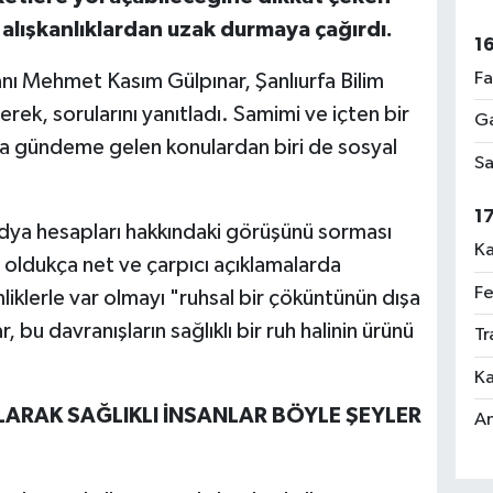
 alışkanlıklardan uzak durmaya çağırdı.
1
Fa
nı Mehmet Kasım Gülpınar, Şanlıurfa Bilim
rek, sorularını yanıtladı. Samimi ve içten bir
Ga
 gündeme gelen konulardan biri de sosyal
Sa
1
dya hesapları hakkındaki görüşünü sorması
Ka
 oldukça net ve çarpıcı açıklamalarda
Fe
klerle var olmayı "ruhsal bir çöküntünün dışa
 bu davranışların sağlıklı bir ruh halinin ürünü
Tr
Ka
ARAK SAĞLIKLI İNSANLAR BÖYLE ŞEYLER
An