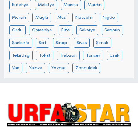
Kütahya
Malatya
Manisa
Mardin
Mersin
Muğla
Muş
Nevşehir
Niğde
Ordu
Osmaniye
Rize
Sakarya
Samsun
Şanlıurfa
Siirt
Sinop
Sivas
Şırnak
Tekirdağ
Tokat
Trabzon
Tunceli
Uşak
Van
Yalova
Yozgat
Zonguldak