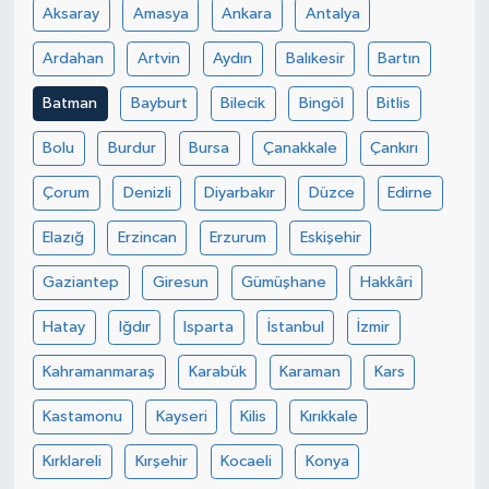
Aksaray
Amasya
Ankara
Antalya
Ardahan
Artvin
Aydın
Balıkesir
Bartın
Batman
Bayburt
Bilecik
Bingöl
Bitlis
Bolu
Burdur
Bursa
Çanakkale
Çankırı
Çorum
Denizli
Diyarbakır
Düzce
Edirne
Elazığ
Erzincan
Erzurum
Eskişehir
Gaziantep
Giresun
Gümüşhane
Hakkâri
Hatay
Iğdır
Isparta
İstanbul
İzmir
Kahramanmaraş
Karabük
Karaman
Kars
Kastamonu
Kayseri
Kilis
Kırıkkale
Kırklareli
Kırşehir
Kocaeli
Konya