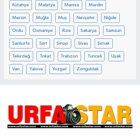
Kütahya
Malatya
Manisa
Mardin
Mersin
Muğla
Muş
Nevşehir
Niğde
Ordu
Osmaniye
Rize
Sakarya
Samsun
Şanlıurfa
Siirt
Sinop
Sivas
Şırnak
Tekirdağ
Tokat
Trabzon
Tunceli
Uşak
Van
Yalova
Yozgat
Zonguldak