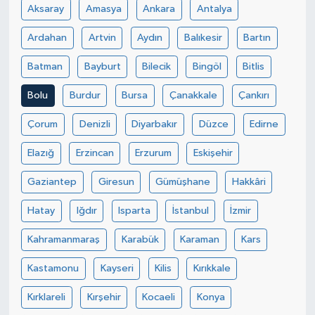
Aksaray
Amasya
Ankara
Antalya
Ardahan
Artvin
Aydın
Balıkesir
Bartın
Batman
Bayburt
Bilecik
Bingöl
Bitlis
Bolu
Burdur
Bursa
Çanakkale
Çankırı
Çorum
Denizli
Diyarbakır
Düzce
Edirne
Elazığ
Erzincan
Erzurum
Eskişehir
Gaziantep
Giresun
Gümüşhane
Hakkâri
Hatay
Iğdır
Isparta
İstanbul
İzmir
Kahramanmaraş
Karabük
Karaman
Kars
Kastamonu
Kayseri
Kilis
Kırıkkale
Kırklareli
Kırşehir
Kocaeli
Konya