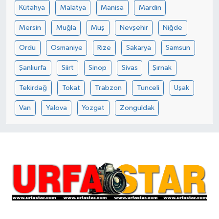
Kütahya
Malatya
Manisa
Mardin
Mersin
Muğla
Muş
Nevşehir
Niğde
Ordu
Osmaniye
Rize
Sakarya
Samsun
Şanlıurfa
Siirt
Sinop
Sivas
Şırnak
Tekirdağ
Tokat
Trabzon
Tunceli
Uşak
Van
Yalova
Yozgat
Zonguldak