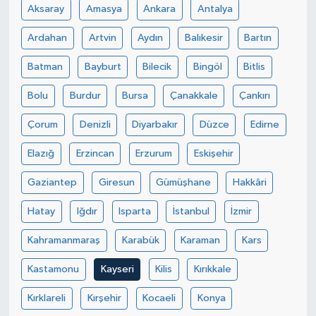
Aksaray
Amasya
Ankara
Antalya
Ardahan
Artvin
Aydın
Balıkesir
Bartın
Batman
Bayburt
Bilecik
Bingöl
Bitlis
Bolu
Burdur
Bursa
Çanakkale
Çankırı
Çorum
Denizli
Diyarbakır
Düzce
Edirne
Elazığ
Erzincan
Erzurum
Eskişehir
Gaziantep
Giresun
Gümüşhane
Hakkâri
Hatay
Iğdır
Isparta
İstanbul
İzmir
Kahramanmaraş
Karabük
Karaman
Kars
Kastamonu
Kayseri
Kilis
Kırıkkale
Kırklareli
Kırşehir
Kocaeli
Konya