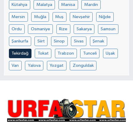
Kütahya
Malatya
Manisa
Mardin
Mersin
Muğla
Muş
Nevşehir
Niğde
Ordu
Osmaniye
Rize
Sakarya
Samsun
Şanlıurfa
Siirt
Sinop
Sivas
Şırnak
Tekirdağ
Tokat
Trabzon
Tunceli
Uşak
Van
Yalova
Yozgat
Zonguldak