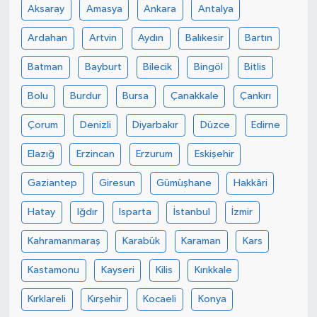
Aksaray
Amasya
Ankara
Antalya
Ardahan
Artvin
Aydın
Balıkesir
Bartın
Batman
Bayburt
Bilecik
Bingöl
Bitlis
Bolu
Burdur
Bursa
Çanakkale
Çankırı
Çorum
Denizli
Diyarbakır
Düzce
Edirne
Elazığ
Erzincan
Erzurum
Eskişehir
Gaziantep
Giresun
Gümüşhane
Hakkâri
Hatay
Iğdır
Isparta
İstanbul
İzmir
Kahramanmaraş
Karabük
Karaman
Kars
Kastamonu
Kayseri
Kilis
Kırıkkale
Kırklareli
Kırşehir
Kocaeli
Konya