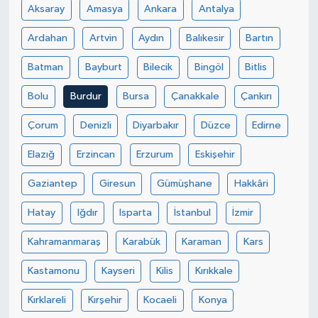
Aksaray
Amasya
Ankara
Antalya
Ardahan
Artvin
Aydın
Balıkesir
Bartın
Batman
Bayburt
Bilecik
Bingöl
Bitlis
Bolu
Burdur
Bursa
Çanakkale
Çankırı
Çorum
Denizli
Diyarbakır
Düzce
Edirne
Elazığ
Erzincan
Erzurum
Eskişehir
Gaziantep
Giresun
Gümüşhane
Hakkâri
Hatay
Iğdır
Isparta
İstanbul
İzmir
Kahramanmaraş
Karabük
Karaman
Kars
Kastamonu
Kayseri
Kilis
Kırıkkale
Kırklareli
Kırşehir
Kocaeli
Konya