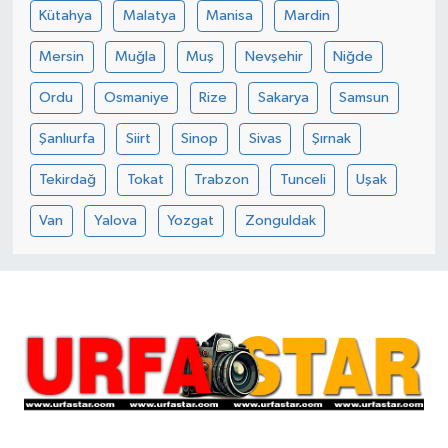
Kütahya
Malatya
Manisa
Mardin
Mersin
Muğla
Muş
Nevşehir
Niğde
Ordu
Osmaniye
Rize
Sakarya
Samsun
Şanlıurfa
Siirt
Sinop
Sivas
Şırnak
Tekirdağ
Tokat
Trabzon
Tunceli
Uşak
Van
Yalova
Yozgat
Zonguldak