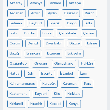
Aksaray
Amasya
Ankara
Antalya
Ardahan
Artvin
Aydın
Balıkesir
Bartın
Batman
Bayburt
Bilecik
Bingöl
Bitlis
Bolu
Burdur
Bursa
Çanakkale
Çankırı
Çorum
Denizli
Diyarbakır
Düzce
Edirne
Elazığ
Erzincan
Erzurum
Eskişehir
Gaziantep
Giresun
Gümüşhane
Hakkâri
Hatay
Iğdır
Isparta
İstanbul
İzmir
Kahramanmaraş
Karabük
Karaman
Kars
Kastamonu
Kayseri
Kilis
Kırıkkale
Kırklareli
Kırşehir
Kocaeli
Konya