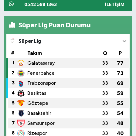
0542 588 1363
İLETIŞIM
Süper Lig Puan Durumu
Süper Lig
#
Takım
O
P
1
Galatasaray
33
77
2
Fenerbahçe
33
73
3
Trabzonspor
33
69
4
Beşiktaş
33
59
5
Göztepe
33
55
6
Başakşehir
33
54
7
Samsunspor
33
48
8
Rizespor
33
40