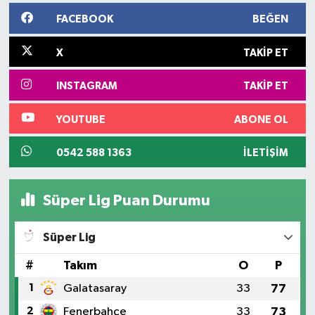
FACEBOOK
BEĞEN
X
TAKIP ET
INSTAGRAM
TAKIP ET
YOUTUBE
ABONE OL
0542 588 1363
İLETIŞIM
Süper Lig Puan Durumu
Süper Lig
#
Takım
O
P
1
Galatasaray
33
77
2
Fenerbahçe
33
73