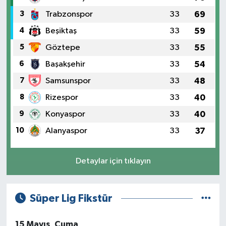
3
Trabzonspor
33
69
4
Beşiktaş
33
59
5
Göztepe
33
55
6
Başakşehir
33
54
7
Samsunspor
33
48
8
Rizespor
33
40
9
Konyaspor
33
40
10
Alanyaspor
33
37
Detaylar için tıklayın
Süper Lig Fikstür
15 Mayıs, Cuma