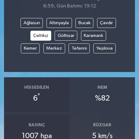
6:59, Gün Batımı: 19:12
Ağlasun
Altınyayla
Bucak
Çavdır
Çeltikçi
Gölhisar
Karamanlı
Kemer
Merkez
Tefenni
Yeşilova
HISSEDILEN
NEM
°
6
%82
BASINÇ
RÜZGAR
1007
5
hpa
km/s