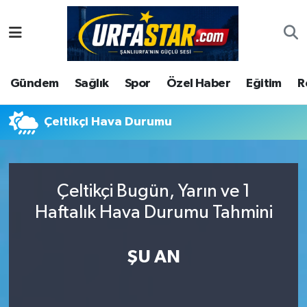
ASAYİS
Şanlıurfa Nöbetçi Eczaneler
Gündem
Sağlık
Spor
Özel Haber
Eğitim
R
ÇEVRE
Şanlıurfa Hava Durumu
DUNYA
Şanlıurfa Namaz Vakitleri
Çeltikçi Hava Durumu
Eğitim
Şanlıurfa Trafik Yoğunluk Haritası
Çeltikçi Bugün, Yarın ve 1
Ekonomi
Süper Lig Puan Durumu ve Fikstür
Haftalık Hava Durumu Tahmini
Gündem
Tüm Manşetler
ŞU AN
Kültür
Son Dakika Haberleri
Magazin
Haber Arşivi