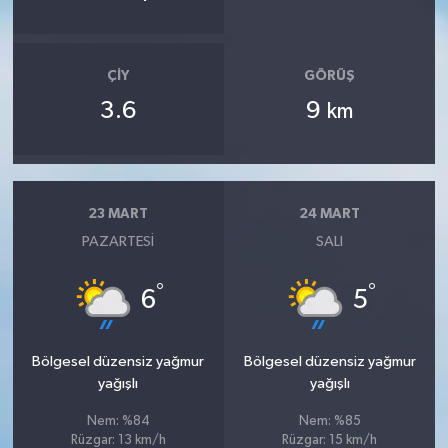
ÇIY
GÖRÜŞ
3.6
9
km
23 MART
24 MART
PAZARTESI
SALI
°
°
6
5
Bölgesel düzensiz yağmur
Bölgesel düzensiz yağmur
yağışlı
yağışlı
Nem: %84
Nem: %85
Rüzgar: 13 km/h
Rüzgar: 15 km/h