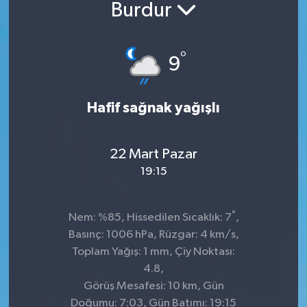
Burdur
°
9
Hafif sağnak yağışlı
22 Mart Pazar
19:15
°
Nem: %85, Hissedilen Sıcaklık: 7
,
Basınç: 1006 hPa, Rüzgar: 4 km/s,
Toplam Yağış: 1 mm, Çiy Noktası:
4.8,
Görüş Mesafesi: 10 km, Gün
Doğumu: 7:03, Gün Batımı: 19:15