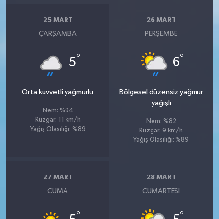
25 MART
26 MART
ÇARŞAMBA
PERŞEMBE
°
°
5
6
Orta kuvvetli yağmurlu
Bölgesel düzensiz yağmur
yağışlı
Nem: %94
Rüzgar: 11 km/h
Nem: %82
Yağış Olasılığı: %89
Rüzgar: 9 km/h
Yağış Olasılığı: %89
27 MART
28 MART
CUMA
CUMARTESI
°
°