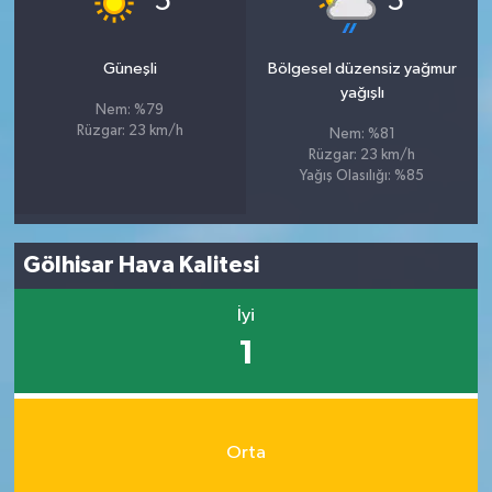
5
5
Güneşli
Bölgesel düzensiz yağmur
yağışlı
Nem: %79
Rüzgar: 23 km/h
Nem: %81
Rüzgar: 23 km/h
Yağış Olasılığı: %85
Gölhisar Hava Kalitesi
İyi
1
Orta