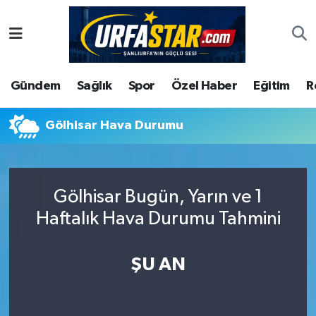
ASAYİS
Şanlıurfa Nöbetçi Eczaneler
Gündem
Sağlık
Spor
Özel Haber
Eğitim
R
ÇEVRE
Şanlıurfa Hava Durumu
DUNYA
Şanlıurfa Namaz Vakitleri
Gölhisar Hava Durumu
Eğitim
Şanlıurfa Trafik Yoğunluk Haritası
Gölhisar Bugün, Yarın ve 1
Ekonomi
Süper Lig Puan Durumu ve Fikstür
Haftalık Hava Durumu Tahmini
Gündem
Tüm Manşetler
ŞU AN
Kültür
Son Dakika Haberleri
Magazin
Haber Arşivi