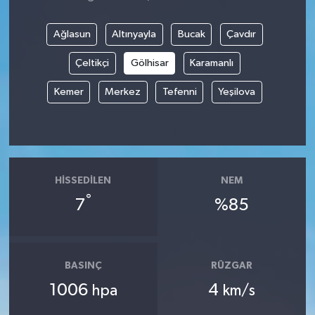
Ağlasun
Altınyayla
Bucak
Çavdır
Çeltikçi
Gölhisar
Karamanlı
Kemer
Merkez
Tefenni
Yeşilova
HISSEDILEN
NEM
°
7
%85
BASINÇ
RÜZGAR
1006
4
hpa
km/s