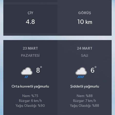
ÇIY
GÖRÜŞ
4.8
10
km
23 MART
24 MART
PAZARTESI
SALI
°
°
8
6
Orta kuvvetli yağmurlu
Şiddetli yağmurlu
Nem: %75
Nem: %88
Rüzgar: 6 km/h
Rüzgar: 7 km/h
Yağış Olasılığı: %90
Yağış Olasılığı: %88