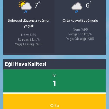
°
°
7
6
Bölgesel düzensiz yağmur
Orta kuvvetli yağmurlu
yağışlı
Nem: %96
Rüzgar: 16 km/h
Nem: %89
Yağış Olasılığı: %85
Rüzgar: 9 km/h
Yağış Olasılığı: %89
Eğil Hava Kalitesi
İyi
1
Orta