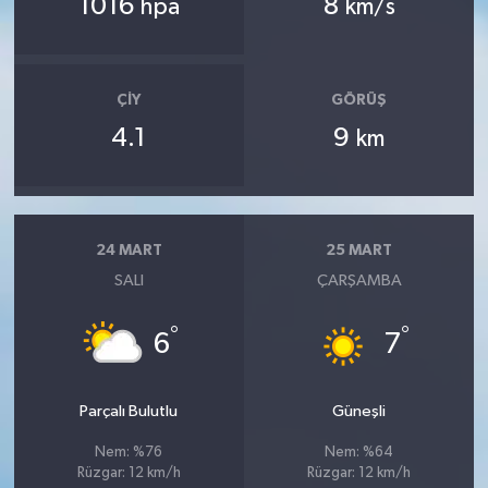
1016
8
hpa
km/s
ÇIY
GÖRÜŞ
4.1
9
km
24 MART
25 MART
SALI
ÇARŞAMBA
°
°
6
7
Parçalı Bulutlu
Güneşli
Nem: %76
Nem: %64
Rüzgar: 12 km/h
Rüzgar: 12 km/h