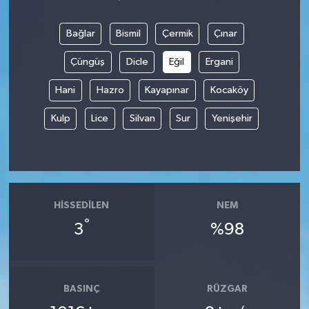
Bağlar
Bismil
Çermik
Çınar
Çüngüş
Dicle
Eğil
Ergani
Hani
Hazro
Kayapınar
Kocaköy
Kulp
Lice
Silvan
Sur
Yenişehir
HISSEDILEN
NEM
°
3
%98
BASINÇ
RÜZGAR