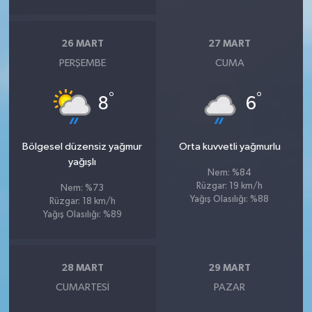
26 MART
27 MART
PERŞEMBE
CUMA
°
°
8
6
Bölgesel düzensiz yağmur
Orta kuvvetli yağmurlu
yağışlı
Nem: %84
Rüzgar: 19 km/h
Nem: %73
Yağış Olasılığı: %88
Rüzgar: 18 km/h
Yağış Olasılığı: %89
28 MART
29 MART
CUMARTESI
PAZAR