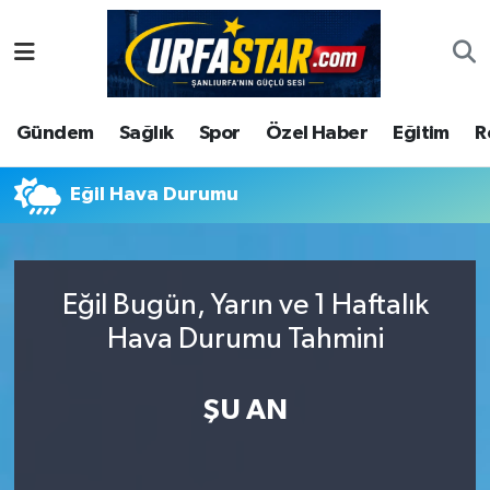
ASAYİS
Şanlıurfa Nöbetçi Eczaneler
Gündem
Sağlık
Spor
Özel Haber
Eğitim
R
ÇEVRE
Şanlıurfa Hava Durumu
DUNYA
Şanlıurfa Namaz Vakitleri
Eğil Hava Durumu
Eğitim
Şanlıurfa Trafik Yoğunluk Haritası
Eğil Bugün, Yarın ve 1 Haftalık
Ekonomi
Süper Lig Puan Durumu ve Fikstür
Hava Durumu Tahmini
Gündem
Tüm Manşetler
ŞU AN
Kültür
Son Dakika Haberleri
Magazin
Haber Arşivi