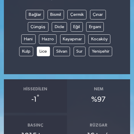
Bağlar
Bismil
Çermik
Çınar
Çüngüş
Dicle
Eğil
Ergani
Hani
Hazro
Kayapınar
Kocaköy
Kulp
Lice
Silvan
Sur
Yenişehir
HISSEDILEN
NEM
°
-1
%97
BASINÇ
RÜZGAR