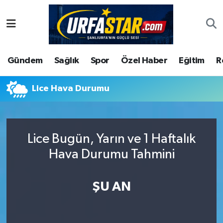
ASAYİS
Şanlıurfa Nöbetçi Eczaneler
Gündem
Sağlık
Spor
Özel Haber
Eğitim
R
ÇEVRE
Şanlıurfa Hava Durumu
DUNYA
Şanlıurfa Namaz Vakitleri
Lice Hava Durumu
Eğitim
Şanlıurfa Trafik Yoğunluk Haritası
Lice Bugün, Yarın ve 1 Haftalık
Ekonomi
Süper Lig Puan Durumu ve Fikstür
Hava Durumu Tahmini
Gündem
Tüm Manşetler
ŞU AN
Kültür
Son Dakika Haberleri
Magazin
Haber Arşivi