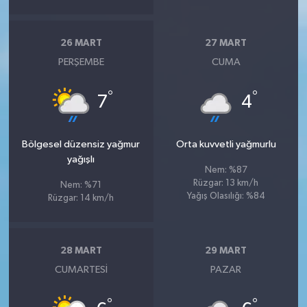
26 MART
27 MART
PERŞEMBE
CUMA
°
°
7
4
Bölgesel düzensiz yağmur
Orta kuvvetli yağmurlu
yağışlı
Nem: %87
Rüzgar: 13 km/h
Nem: %71
Yağış Olasılığı: %84
Rüzgar: 14 km/h
28 MART
29 MART
CUMARTESI
PAZAR
°
°