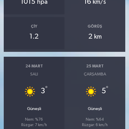
1015
16
hpa
km/s
ÇIY
GÖRÜŞ
1.2
2
km
24 MART
25 MART
SALI
ÇARŞAMBA
°
°
3
5
Güneşli
Güneşli
Nem: %76
Nem: %64
Rüzgar: 7 km/h
Rüzgar: 6 km/h