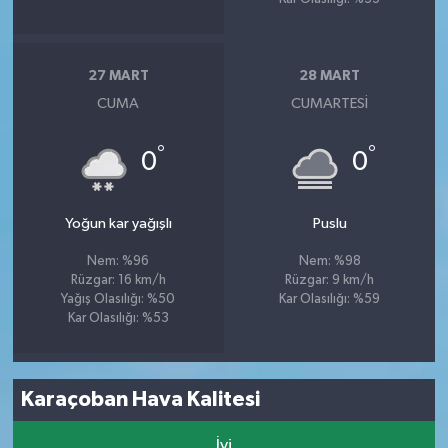
27 MART
28 MART
CUMA
CUMARTESI
°
°
0
0
Yoğun kar yağışlı
Puslu
Nem: %96
Nem: %98
Rüzgar: 16 km/h
Rüzgar: 9 km/h
Yağış Olasılığı: %50
Kar Olasılığı: %59
Kar Olasılığı: %53
Karaçoban Hava Kalitesi
İyi