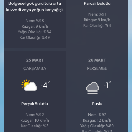
Bölgesel gök gürültülü orta
Parçalı Bulutlu
kuvvetli veya yoğun kar yağışlı
Nem: %91
Rüzgar: 9 km/h
Nem: %98
Kar Olasılığı: %4
Rüzgar: 9 km/h
Yağış Olasılığı: %64
Kar Olasılığı: %49
25 MART
26 MART
ÇARŞAMBA
PERŞEMBE
°
°
-4
-1
Parçalı Bulutlu
Puslu
Nem: %92
Nem: %97
Rüzgar: 10 km/h
Rüzgar: 12 km/h
Kar Olasılığı: %3
Yağış Olasılığı: %89
Kar Olasılığı: %33