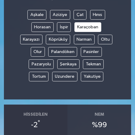
Aşkale
Aziziye
Çat
Hınıs
Horasan
İspir
Karaçoban
Karayazı
Köprüköy
Narman
Oltu
Olur
Palandöken
Pasinler
Pazaryolu
Şenkaya
Tekman
Tortum
Uzundere
Yakutiye
HISSEDILEN
NEM
°
-2
%99