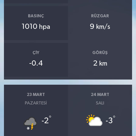
BASINÇ
RÜZGAR
1010
9
hpa
km/s
ÇIY
GÖRÜŞ
-0.4
2
km
23 MART
24 MART
PAZARTESI
SALI
°
°
-2
-3