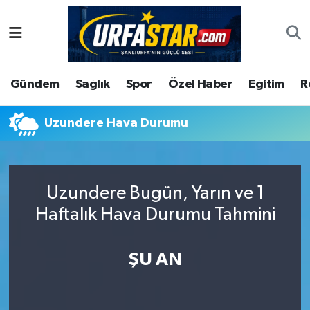
ASAYİS
Şanlıurfa Nöbetçi Eczaneler
Gündem
Sağlık
Spor
Özel Haber
Eğitim
R
ÇEVRE
Şanlıurfa Hava Durumu
DUNYA
Şanlıurfa Namaz Vakitleri
Uzundere Hava Durumu
Eğitim
Şanlıurfa Trafik Yoğunluk Haritası
Uzundere Bugün, Yarın ve 1
Ekonomi
Süper Lig Puan Durumu ve Fikstür
Haftalık Hava Durumu Tahmini
Gündem
Tüm Manşetler
ŞU AN
Kültür
Son Dakika Haberleri
Magazin
Haber Arşivi