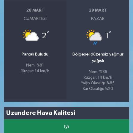
28 MART
29 MART
CUMARTESI
PAZAR
°
°
2
1
Parçalı Bulutlu
Bölgesel düzensiz yağmur
yağışlı
Nem: %81
Rüzgar: 14 km/h
Nem: %86
Rüzgar: 14 km/h
Yağış Olasılığı: %85
Kar Olasılığı: %20
Uzundere Hava Kalitesi
İyi