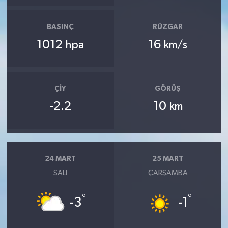
BASINÇ
RÜZGAR
1012
16
hpa
km/s
ÇIY
GÖRÜŞ
-2.2
10
km
24 MART
25 MART
SALI
ÇARŞAMBA
°
°
-3
-1