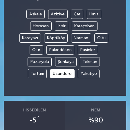
Aşkale
Aziziye
Çat
Hınıs
Horasan
İspir
Karaçoban
Karayazı
Köprüköy
Narman
Oltu
Olur
Palandöken
Pasinler
Pazaryolu
Şenkaya
Tekman
Tortum
Uzundere
Yakutiye
HISSEDILEN
NEM
°
-5
%90