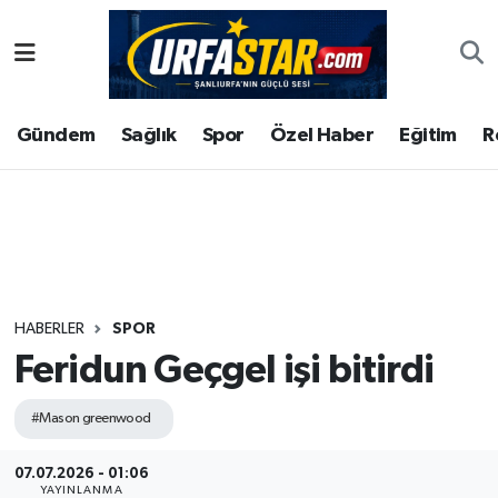
ASAYİS
Şanlıurfa Nöbetçi Eczaneler
Gündem
Sağlık
Spor
Özel Haber
Eğitim
R
ÇEVRE
Şanlıurfa Hava Durumu
DUNYA
Şanlıurfa Namaz Vakitleri
Eğitim
Şanlıurfa Trafik Yoğunluk Haritası
Ekonomi
Süper Lig Puan Durumu ve Fikstür
HABERLER
SPOR
Feridun Geçgel işi bitirdi
Gündem
Tüm Manşetler
#Mason greenwood
Kültür
Son Dakika Haberleri
07.07.2026 - 01:06
Magazin
Haber Arşivi
YAYINLANMA