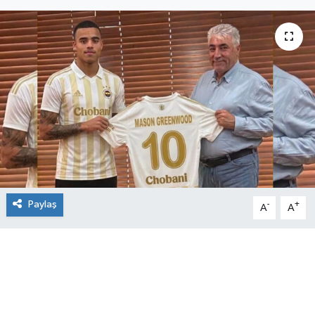
Paylaş
-
+
A
A