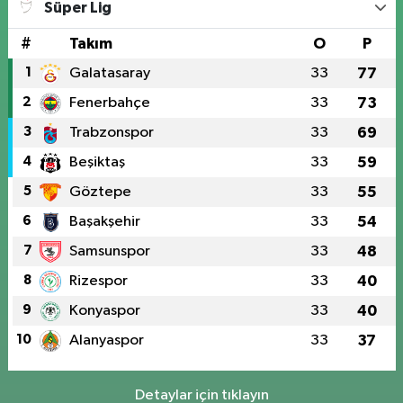
Süper Lig
#
Takım
O
P
1
Galatasaray
33
77
2
Fenerbahçe
33
73
3
Trabzonspor
33
69
4
Beşiktaş
33
59
5
Göztepe
33
55
6
Başakşehir
33
54
7
Samsunspor
33
48
8
Rizespor
33
40
9
Konyaspor
33
40
10
Alanyaspor
33
37
Detaylar için tıklayın