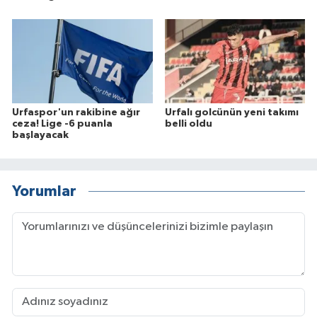
Urfaspor'un rakibine ağır
Urfalı golcünün yeni takımı
ceza! Lige -6 puanla
belli oldu
başlayacak
Yorumlar