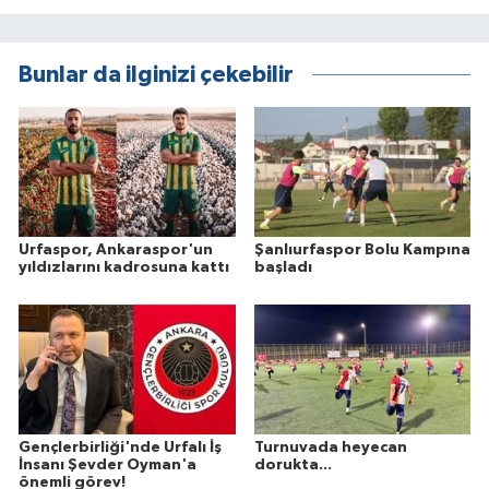
Bunlar da ilginizi çekebilir
Urfaspor, Ankaraspor'un
Şanlıurfaspor Bolu Kampına
yıldızlarını kadrosuna kattı
başladı
Gençlerbirliği'nde Urfalı İş
Turnuvada heyecan
İnsanı Şevder Oyman'a
dorukta...
önemli görev!