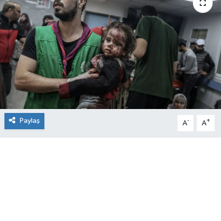
Paylaş
-
+
A
A