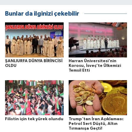
Bunlar da ilginizi çekebilir
ŞANLIURFA DÜNYA BİRİNCİSİ
Harran Üniversitesi’nin
OLDU
Korosu, İsveç’te Ülkemizi
Temsil Etti
Filistin için tek yürek olundu
Trump'tan İran Açıklaması:
Petrol Sert Düştü, Altın
Tırmanışa Geçti!