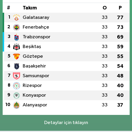
#
Takım
O
P
1
Galatasaray
33
77
2
Fenerbahçe
33
73
3
Trabzonspor
33
69
4
Beşiktaş
33
59
5
Göztepe
33
55
6
Başakşehir
33
54
7
Samsunspor
33
48
8
Rizespor
33
40
9
Konyaspor
33
40
10
Alanyaspor
33
37
Detaylar için tıklayın