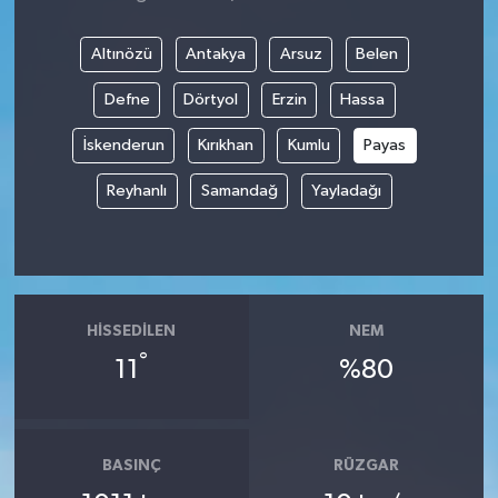
Altınözü
Antakya
Arsuz
Belen
Defne
Dörtyol
Erzin
Hassa
İskenderun
Kırıkhan
Kumlu
Payas
Reyhanlı
Samandağ
Yayladağı
HISSEDILEN
NEM
°
11
%80
BASINÇ
RÜZGAR