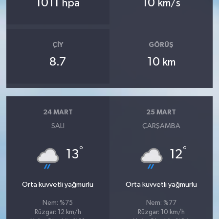
1011
10
hpa
km/s
ÇIY
GÖRÜŞ
8.7
10
km
24 MART
25 MART
SALI
ÇARŞAMBA
°
°
13
12
Orta kuvvetli yağmurlu
Orta kuvvetli yağmurlu
Nem: %75
Nem: %77
Rüzgar: 12 km/h
Rüzgar: 10 km/h