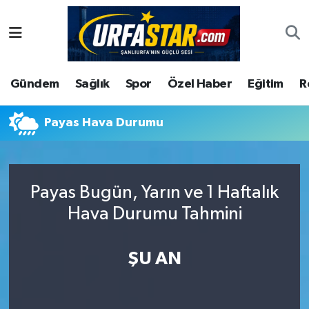
ASAYİS
Şanlıurfa Nöbetçi Eczaneler
Gündem
Sağlık
Spor
Özel Haber
Eğitim
R
ÇEVRE
Şanlıurfa Hava Durumu
DUNYA
Şanlıurfa Namaz Vakitleri
Payas Hava Durumu
Eğitim
Şanlıurfa Trafik Yoğunluk Haritası
Payas Bugün, Yarın ve 1 Haftalık
Ekonomi
Süper Lig Puan Durumu ve Fikstür
Hava Durumu Tahmini
Gündem
Tüm Manşetler
ŞU AN
Kültür
Son Dakika Haberleri
Magazin
Haber Arşivi