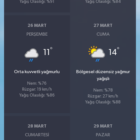
Yağış Olasılığı: %91
Yağış Olasılığı: %84
26 MART
27 MART
PERŞEMBE
CUMA
°
°
11
14
Orta kuvvetli yağmurlu
Bölgesel düzensiz yağmur
yağışlı
Nem: %76
Rüzgar: 19 km/h
Nem: %78
Yağış Olasılığı: %86
Rüzgar: 27 km/h
Yağış Olasılığı: %88
28 MART
29 MART
CUMARTESI
PAZAR