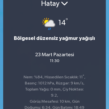
Hatay
°
14
Bölgesel düzensiz yağmur yağışlı
23 Mart Pazartesi
11:30
°
Nem: %84, Hissedilen Sıcaklık: 11
,
Basınç: 1012 hPa, Rüzgar: 9 km/s,
Toplam Yağış: 0 mm, Çiy Noktası:
9.2,
Görüş Mesafesi: 10 km, Gün
Doğumu: 6:34, Gün Batımı: 18:49