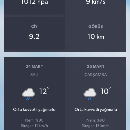
1012
9
hpa
km/s
ÇIY
GÖRÜŞ
9.2
10
km
24 MART
25 MART
SALI
ÇARŞAMBA
°
°
12
10
Orta kuvvetli yağmurlu
Orta kuvvetli yağmurlu
Nem: %80
Nem: %90
Rüzgar: 11 km/h
Rüzgar: 13 km/h