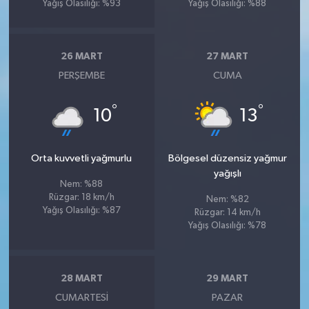
Yağış Olasılığı: %93
Yağış Olasılığı: %88
26 MART
27 MART
PERŞEMBE
CUMA
°
°
10
13
Orta kuvvetli yağmurlu
Bölgesel düzensiz yağmur
yağışlı
Nem: %88
Rüzgar: 18 km/h
Nem: %82
Yağış Olasılığı: %87
Rüzgar: 14 km/h
Yağış Olasılığı: %78
28 MART
29 MART
CUMARTESI
PAZAR