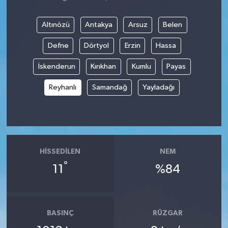
Altınözü
Antakya
Arsuz
Belen
Defne
Dörtyol
Erzin
Hassa
İskenderun
Kırıkhan
Kumlu
Payas
Reyhanlı
Samandağ
Yayladağı
HISSEDILEN
NEM
°
11
%84
BASINÇ
RÜZGAR