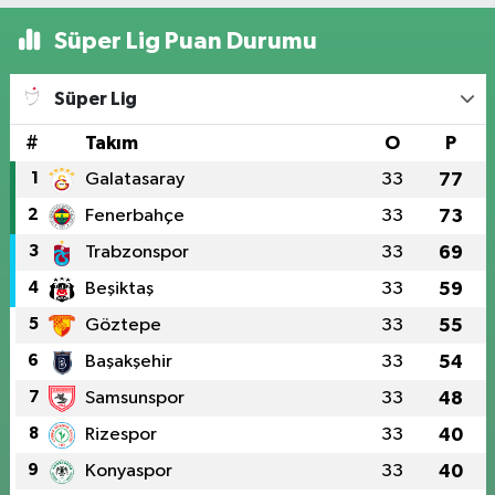
Süper Lig Puan Durumu
Süper Lig
#
Takım
O
P
1
Galatasaray
33
77
2
Fenerbahçe
33
73
3
Trabzonspor
33
69
4
Beşiktaş
33
59
5
Göztepe
33
55
6
Başakşehir
33
54
7
Samsunspor
33
48
8
Rizespor
33
40
9
Konyaspor
33
40