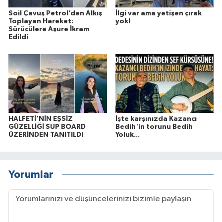
Soil Çavuş Petrol’den Alkış
İlgi var ama yetişen çırak
Toplayan Hareket:
yok!
Sürücülere Aşure İkram
Edildi
HALFETİ'NİN EŞSİZ
İşte karşınızda Kazancı
GÜZELLİĞİ SUP BOARD
Bedih'in torunu Bedih
ÜZERİNDEN TANITILDI
Yoluk...
Yorumlar