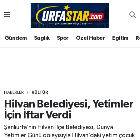
ASAYİS
Şanlıurfa Nöbetçi Eczaneler
Gündem
Sağlık
Spor
Özel Haber
Eğitim
R
ÇEVRE
Şanlıurfa Hava Durumu
DUNYA
Şanlıurfa Namaz Vakitleri
Eğitim
Şanlıurfa Trafik Yoğunluk Haritası
Ekonomi
Süper Lig Puan Durumu ve Fikstür
HABERLER
KÜLTÜR
Hilvan Belediyesi, Yetimler
Gündem
Tüm Manşetler
İçin İftar Verdi
Kültür
Son Dakika Haberleri
Şanlıurfa’nın Hilvan İlçe Belediyesi, Dünya
Yetimler Günü dolayısıyla Hilvan’daki yetim çocuk
Magazin
Haber Arşivi