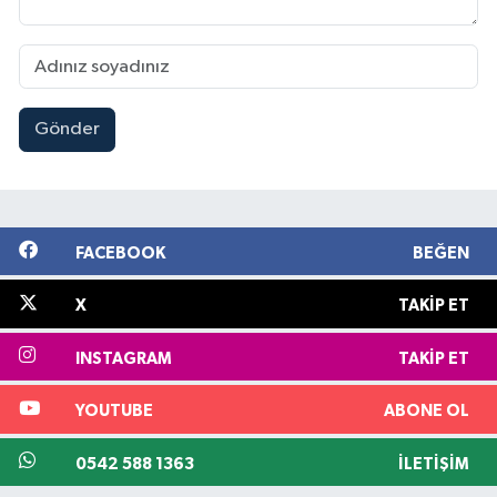
Gönder
FACEBOOK
BEĞEN
X
TAKIP ET
INSTAGRAM
TAKIP ET
YOUTUBE
ABONE OL
0542 588 1363
İLETIŞIM