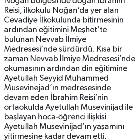
Noğan bölgesinde doğan İbrahim
Reisi, ilkokulu Noğan’da yer alan
Cevadiye İlkokulunda bitirmesinin
ardından eğitimini Meşhet’te
bulunan Nevvab İlmiye
Medresesi’nde sürdürdü. Kısa bir
zaman Nevvab İlmiye Medresesi’nde
okumasının ardından din eğitimine
Ayetullah Seyyid Muhammed
Musevinejad’ın medresesinde
devam eden İbrahim Reisi’nin
ortaokulda Ayetullah Musevinijad ile
başlayan hoca-öğrenci ilişkisi
Ayetullah Musevinijad’ın yaşamını
yitirmesine kadar devam etti.