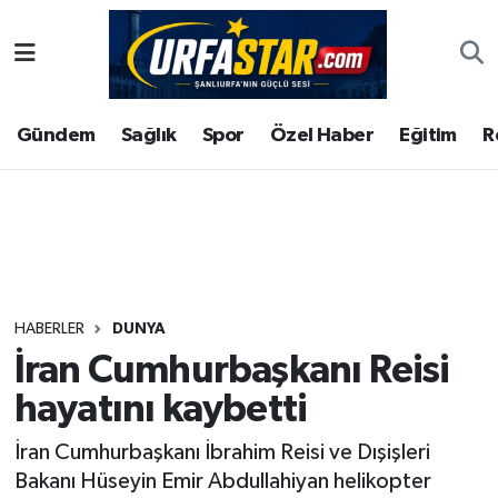
ASAYİS
Şanlıurfa Nöbetçi Eczaneler
Gündem
Sağlık
Spor
Özel Haber
Eğitim
R
ÇEVRE
Şanlıurfa Hava Durumu
DUNYA
Şanlıurfa Namaz Vakitleri
Eğitim
Şanlıurfa Trafik Yoğunluk Haritası
Ekonomi
Süper Lig Puan Durumu ve Fikstür
HABERLER
DUNYA
İran Cumhurbaşkanı Reisi
Gündem
Tüm Manşetler
hayatını kaybetti
Kültür
Son Dakika Haberleri
İran Cumhurbaşkanı İbrahim Reisi ve Dışişleri
Bakanı Hüseyin Emir Abdullahiyan helikopter
Magazin
Haber Arşivi