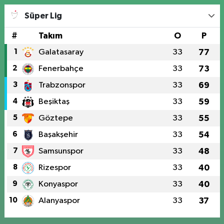
Süper Lig
#
Takım
O
P
1
Galatasaray
33
77
2
Fenerbahçe
33
73
3
Trabzonspor
33
69
4
Beşiktaş
33
59
5
Göztepe
33
55
6
Başakşehir
33
54
7
Samsunspor
33
48
8
Rizespor
33
40
9
Konyaspor
33
40
10
Alanyaspor
33
37