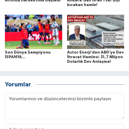
Altında hareketlilik başladı
Ankara'dan İsrail'i saf dışı
bırakan hamle!
Son Dünya Şampiyonu
Astor Enerji’den ABD’ye Dev
İSPANYA...
İhracat Hamlesi: 31,7 Milyon
Dolarlık Dev Anlaşma!
Yorumlar