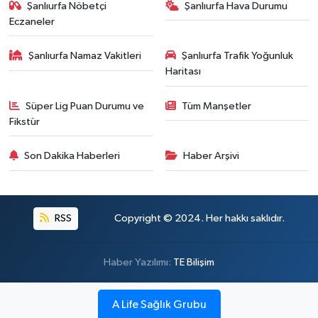
Şanlıurfa Nöbetçi
Şanlıurfa Hava Durumu
Eczaneler
Şanlıurfa Namaz Vakitleri
Şanlıurfa Trafik Yoğunluk
Haritası
Süper Lig Puan Durumu ve
Tüm Manşetler
Fikstür
Son Dakika Haberleri
Haber Arşivi
RSS
Copyright © 2024. Her hakkı saklıdır.
Haber Yazılımı:
TE Bilişim
A Life Sağlık Grubu