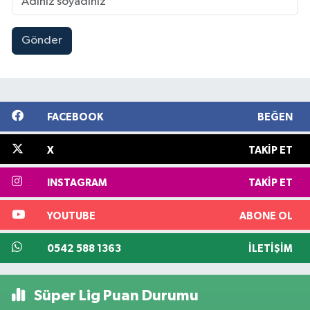
Gönder
FACEBOOK
BEĞEN
X
TAKIP ET
INSTAGRAM
TAKIP ET
YOUTUBE
ABONE OL
0542 588 1363
İLETIŞIM
Süper Lig Puan Durumu