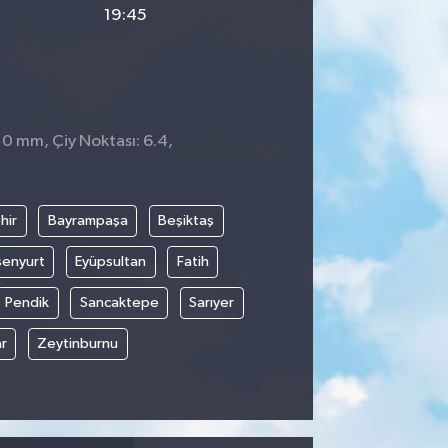
19:45
 0 mm, Çiy Noktası: 6.4,
hir
Bayrampaşa
Beşiktaş
senyurt
Eyüpsultan
Fatih
Pendik
Sancaktepe
Sarıyer
r
Zeytinburnu