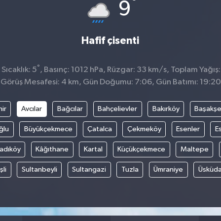
°
9
Hafif çisenti
°
ıcaklık: 5
, Basınç: 1012 hPa, Rüzgar: 33 km/s, Toplam Yağış:
Görüş Mesafesi: 4 km, Gün Doğumu: 7:06, Gün Batımı: 19:20
ir
Avcılar
Bağcılar
Bahçelievler
Bakırköy
Başakşe
ğlu
Büyükçekmece
Çatalca
Çekmeköy
Esenler
E
adıköy
Kâğıthane
Kartal
Küçükçekmece
Maltepe
şli
Sultanbeyli
Sultangazi
Tuzla
Ümraniye
Üsküda