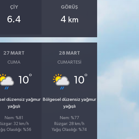
ÇIY
GÖRÜŞ
6.4
4
km
27 MART
28 MART
CUMA
CUMARTESI
°
°
10
10
sel düzensiz yağmur
Bölgesel düzensiz yağmur
yağışlı
yağışlı
Nem: %81
Nem: %77
Rüzgar: 32 km/h
Rüzgar: 28 km/h
ğış Olasılığı: %56
Yağış Olasılığı: %74