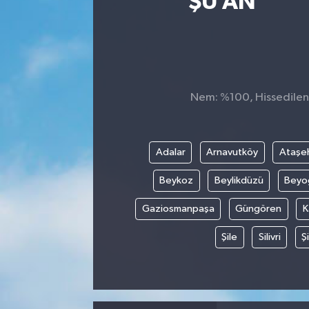
ŞU AN
Nem: %100, Hissedilen S
Adalar
Arnavutköy
Ataşeh
Beykoz
Beylikdüzü
Beyo
Gaziosmanpaşa
Güngören
K
Şile
Silivri
Şi