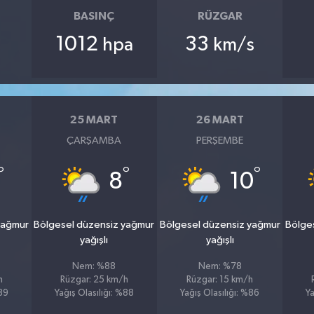
BASINÇ
RÜZGAR
1012
33
hpa
km/s
25 MART
26 MART
ÇARŞAMBA
PERŞEMBE
°
°
°
8
10
yağmur
Bölgesel düzensiz yağmur
Bölgesel düzensiz yağmur
Bölge
yağışlı
yağışlı
Nem: %88
Nem: %78
h
Rüzgar: 25 km/h
Rüzgar: 15 km/h
%89
Yağış Olasılığı: %88
Yağış Olasılığı: %86
Ya