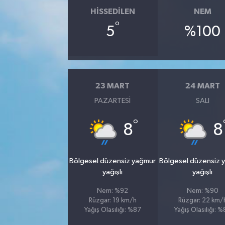
HISSEDILEN
NEM
°
5
%100
23 MART
24 MART
PAZARTESI
SALI
°
8
8
Bölgesel düzensiz yağmur
Bölgesel düzensiz 
yağışlı
yağışlı
Nem: %92
Nem: %90
Rüzgar: 19 km/h
Rüzgar: 22 km/
Yağış Olasılığı: %87
Yağış Olasılığı: 