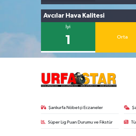
Avcılar Hava Kalitesi
İyi
1
Orta
Şanlıurfa Nöbetçi Eczaneler
Ş
Süper Lig Puan Durumu ve Fikstür
Tü