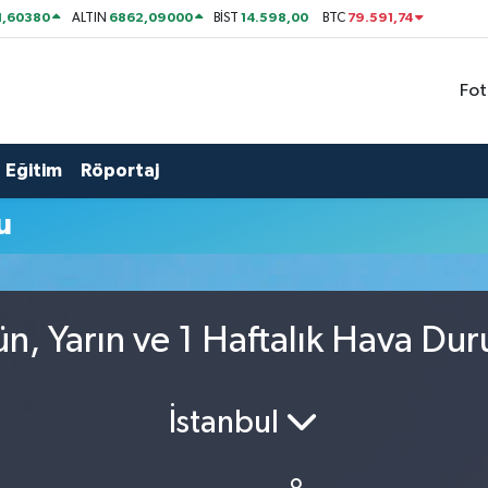
1,60380
6862,09000
14.598,00
79.591,74
ALTIN
BİST
BTC
Fot
Eğitim
Röportaj
u
ün, Yarın ve 1 Haftalık Hava Du
İstanbul