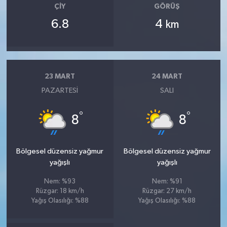
ÇIY
GÖRÜŞ
6.8
4
km
23 MART
24 MART
PAZARTESI
SALI
°
°
8
8
Bölgesel düzensiz yağmur
Bölgesel düzensiz yağmur
yağışlı
yağışlı
Nem: %93
Nem: %91
Rüzgar: 18 km/h
Rüzgar: 27 km/h
Yağış Olasılığı: %88
Yağış Olasılığı: %88