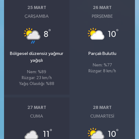
25 MART
26 MART
ÇARŞAMBA
PERŞEMBE
°
°
8
10
Bölgesel düzensiz yağmur
Parçalı Bulutlu
yağışlı
Nem: %77
Rüzgar: 8 km/h
Nem: %89
Rüzgar: 23 km/h
Yağış Olasılığı: %88
27 MART
28 MART
CUMA
CUMARTESI
°
°
11
10