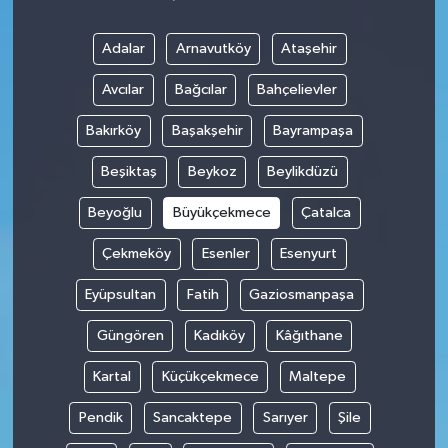
Adalar
Arnavutköy
Ataşehir
Avcılar
Bağcılar
Bahçelievler
Bakırköy
Başakşehir
Bayrampaşa
Beşiktaş
Beykoz
Beylikdüzü
Beyoğlu
Büyükçekmece
Çatalca
Çekmeköy
Esenler
Esenyurt
Eyüpsultan
Fatih
Gaziosmanpaşa
Güngören
Kadıköy
Kâğıthane
Kartal
Küçükçekmece
Maltepe
Pendik
Sancaktepe
Sarıyer
Şile