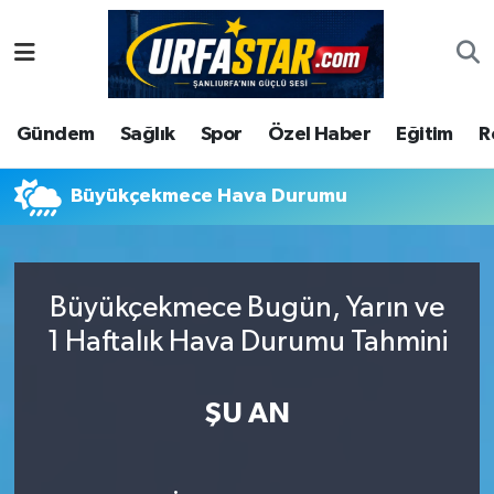
ASAYİS
Şanlıurfa Nöbetçi Eczaneler
Gündem
Sağlık
Spor
Özel Haber
Eğitim
R
ÇEVRE
Şanlıurfa Hava Durumu
DUNYA
Şanlıurfa Namaz Vakitleri
Büyükçekmece Hava Durumu
Eğitim
Şanlıurfa Trafik Yoğunluk Haritası
Büyükçekmece Bugün, Yarın ve
Ekonomi
Süper Lig Puan Durumu ve Fikstür
1 Haftalık Hava Durumu Tahmini
Gündem
Tüm Manşetler
ŞU AN
Kültür
Son Dakika Haberleri
Magazin
Haber Arşivi