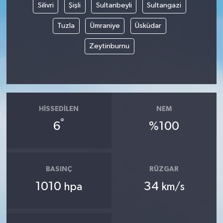
Silivri
Şişli
Sultanbeyli
Sultangazi
Tuzla
Ümraniye
Üsküdar
Zeytinburnu
HISSEDILEN
NEM
°
6
%100
BASINÇ
RÜZGAR
1010
34
hpa
km/s