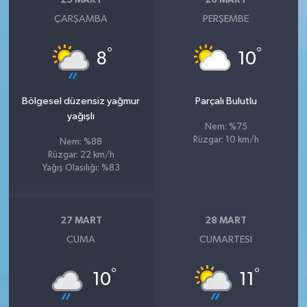
25 MART
26 MART
ÇARŞAMBA
PERŞEMBE
°
°
8
10
Bölgesel düzensiz yağmur
Parçalı Bulutlu
yağışlı
Nem: %75
Rüzgar: 10 km/h
Nem: %88
Rüzgar: 22 km/h
Yağış Olasılığı: %83
27 MART
28 MART
CUMA
CUMARTESI
°
°
10
11