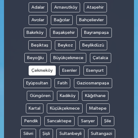
Adalar
Arnavutköy
Ataşehir
Avcılar
Bağcılar
Bahçelievler
Bakırköy
Başakşehir
Bayrampaşa
Beşiktaş
Beykoz
Beylikdüzü
Beyoğlu
Büyükçekmece
Çatalca
Çekmeköy
Esenler
Esenyurt
Eyüpsultan
Fatih
Gaziosmanpaşa
Güngören
Kadıköy
Kâğıthane
Kartal
Küçükçekmece
Maltepe
Pendik
Sancaktepe
Sarıyer
Şile
Silivri
Şişli
Sultanbeyli
Sultangazi