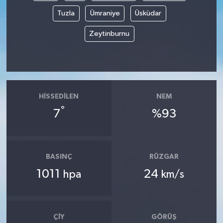
Tuzla
Ümraniye
Üsküdar
Zeytinburnu
HISSEDILEN
NEM
°
7
%93
BASINÇ
RÜZGAR
1011
24
hpa
km/s
ÇIY
GÖRÜŞ