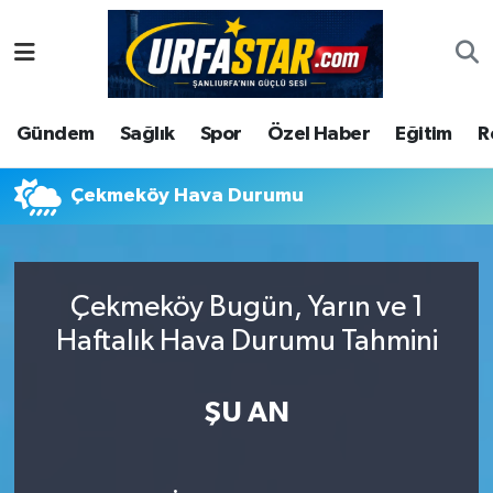
ASAYİS
Şanlıurfa Nöbetçi Eczaneler
Gündem
Sağlık
Spor
Özel Haber
Eğitim
R
ÇEVRE
Şanlıurfa Hava Durumu
DUNYA
Şanlıurfa Namaz Vakitleri
Çekmeköy Hava Durumu
Eğitim
Şanlıurfa Trafik Yoğunluk Haritası
Çekmeköy Bugün, Yarın ve 1
Ekonomi
Süper Lig Puan Durumu ve Fikstür
Haftalık Hava Durumu Tahmini
Gündem
Tüm Manşetler
ŞU AN
Kültür
Son Dakika Haberleri
Magazin
Haber Arşivi