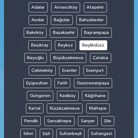
Adalar
Arnavutköy
Ataşehir
Avcılar
Bağcılar
Bahçelievler
Bakırköy
Başakşehir
Bayrampaşa
Beşiktaş
Beykoz
Beylikdüzü
Beyoğlu
Büyükçekmece
Çatalca
Çekmeköy
Esenler
Esenyurt
Eyüpsultan
Fatih
Gaziosmanpaşa
Güngören
Kadıköy
Kâğıthane
Kartal
Küçükçekmece
Maltepe
Pendik
Sancaktepe
Sarıyer
Şile
Silivri
Şişli
Sultanbeyli
Sultangazi