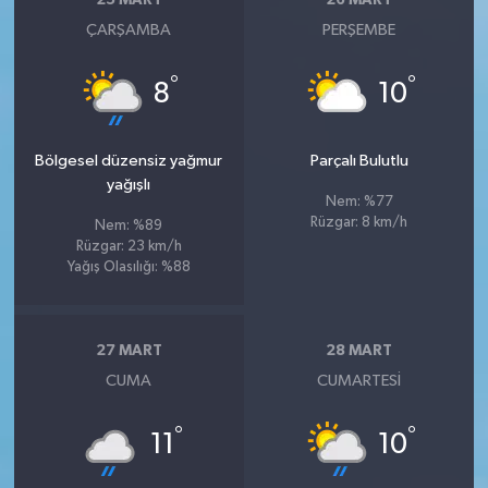
25 MART
26 MART
ÇARŞAMBA
PERŞEMBE
°
°
8
10
Bölgesel düzensiz yağmur
Parçalı Bulutlu
yağışlı
Nem: %77
Rüzgar: 8 km/h
Nem: %89
Rüzgar: 23 km/h
Yağış Olasılığı: %88
27 MART
28 MART
CUMA
CUMARTESI
°
°
11
10