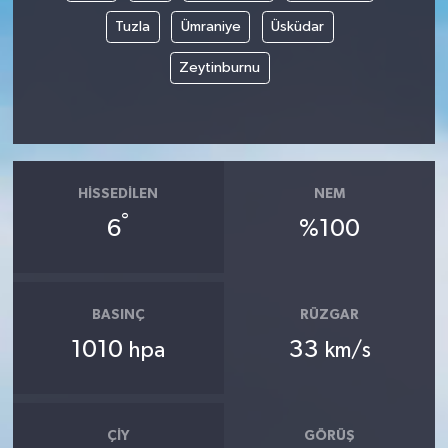
Tuzla
Ümraniye
Üsküdar
Zeytinburnu
HISSEDILEN
NEM
°
6
%100
BASINÇ
RÜZGAR
1010
33
hpa
km/s
ÇIY
GÖRÜŞ