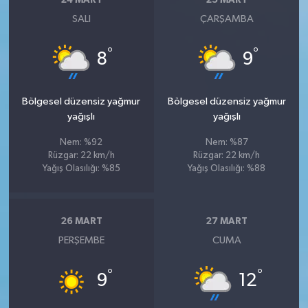
24 MART
25 MART
SALI
ÇARŞAMBA
°
°
8
9
Bölgesel düzensiz yağmur
Bölgesel düzensiz yağmur
yağışlı
yağışlı
Nem: %92
Nem: %87
Rüzgar: 22 km/h
Rüzgar: 22 km/h
Yağış Olasılığı: %85
Yağış Olasılığı: %88
26 MART
27 MART
PERŞEMBE
CUMA
°
°
9
12