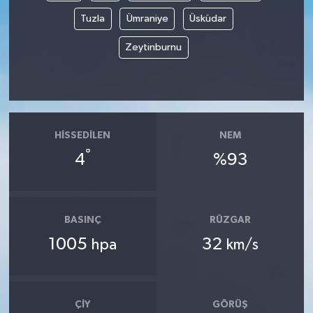
Tuzla
Ümraniye
Üsküdar
Zeytinburnu
HISSEDILEN
NEM
°
4
%93
BASINÇ
RÜZGAR
1005
32
hpa
km/s
ÇIY
GÖRÜŞ