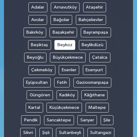
Adalar
Arnavutköy
Ataşehir
Avcılar
Bağcılar
Bahçelievler
Bakırköy
Başakşehir
Bayrampaşa
Beşiktaş
Beykoz
Beylikdüzü
Beyoğlu
Büyükçekmece
Çatalca
Çekmeköy
Esenler
Esenyurt
Eyüpsultan
Fatih
Gaziosmanpaşa
Güngören
Kadıköy
Kâğıthane
Kartal
Küçükçekmece
Maltepe
Pendik
Sancaktepe
Sarıyer
Şile
Silivri
Şişli
Sultanbeyli
Sultangazi