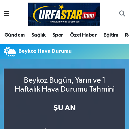
ASAYİS
Şanlıurfa Nöbetçi Eczaneler
Gündem
Sağlık
Spor
Özel Haber
Eğitim
R
ÇEVRE
Şanlıurfa Hava Durumu
DUNYA
Şanlıurfa Namaz Vakitleri
Beykoz Hava Durumu
Eğitim
Şanlıurfa Trafik Yoğunluk Haritası
Beykoz Bugün, Yarın ve 1
Ekonomi
Süper Lig Puan Durumu ve Fikstür
Haftalık Hava Durumu Tahmini
Gündem
Tüm Manşetler
ŞU AN
Kültür
Son Dakika Haberleri
Magazin
Haber Arşivi