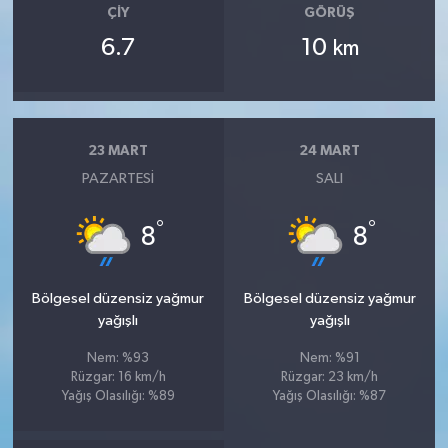
ÇIY
GÖRÜŞ
6.7
10
km
23 MART
24 MART
PAZARTESI
SALI
°
°
8
8
Bölgesel düzensiz yağmur
Bölgesel düzensiz yağmur
yağışlı
yağışlı
Nem: %93
Nem: %91
Rüzgar: 16 km/h
Rüzgar: 23 km/h
Yağış Olasılığı: %89
Yağış Olasılığı: %87