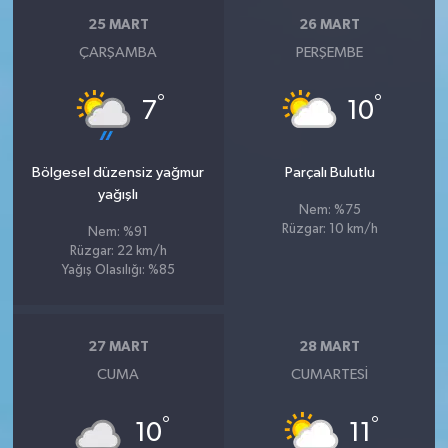
25 MART
26 MART
ÇARŞAMBA
PERŞEMBE
°
°
7
10
Bölgesel düzensiz yağmur
Parçalı Bulutlu
yağışlı
Nem: %75
Rüzgar: 10 km/h
Nem: %91
Rüzgar: 22 km/h
Yağış Olasılığı: %85
27 MART
28 MART
CUMA
CUMARTESI
°
°
10
11