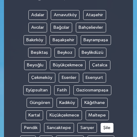
Adalar
Arnavutköy
Ataşehir
Avcılar
Bağcılar
Bahçelievler
Bakırköy
Başakşehir
Bayrampaşa
Beşiktaş
Beykoz
Beylikdüzü
Beyoğlu
Büyükçekmece
Çatalca
Çekmeköy
Esenler
Esenyurt
Eyüpsultan
Fatih
Gaziosmanpaşa
Güngören
Kadıköy
Kâğıthane
Kartal
Küçükçekmece
Maltepe
Pendik
Sancaktepe
Sarıyer
Şile