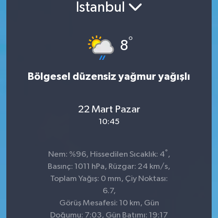
İstanbul
°
8
Bölgesel düzensiz yağmur yağışlı
22 Mart Pazar
10:45
°
Nem: %96, Hissedilen Sıcaklık: 4
,
Basınç: 1011 hPa, Rüzgar: 24 km/s,
Toplam Yağış: 0 mm, Çiy Noktası:
6.7,
Görüş Mesafesi: 10 km, Gün
Doğumu: 7:03, Gün Batımı: 19:17