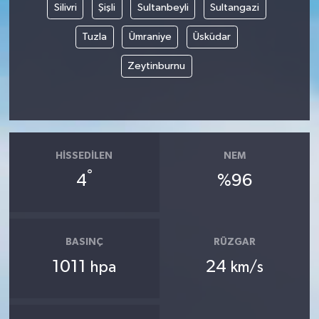
Silivri
Şişli
Sultanbeyli
Sultangazi
Tuzla
Ümraniye
Üsküdar
Zeytinburnu
HISSEDILEN
NEM
°
4
%96
BASINÇ
RÜZGAR
1011
24
hpa
km/s