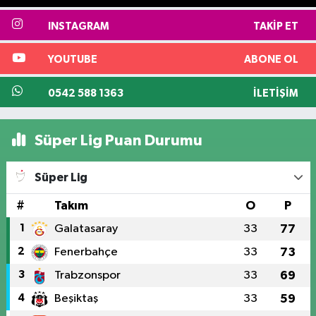
INSTAGRAM
TAKIP ET
YOUTUBE
ABONE OL
0542 588 1363
İLETIŞIM
Süper Lig Puan Durumu
Süper Lig
#
Takım
O
P
1
Galatasaray
33
77
2
Fenerbahçe
33
73
3
Trabzonspor
33
69
4
Beşiktaş
33
59