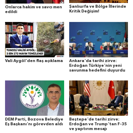
Şanlıurfa ve Bölge İllerinde
Onlarca hakim ve savcı men
Kritik Değişim!
edildi
Vali Aygöl'den flaş açıklama
Ankara'da tarihi zirve:
Erdoğan Türkiye'nin yeni
savunma hedefini duyurdu
DEM Parti, Bozova Belediye
Beştepe'de tarihi zirve:
Eş Başkanı'nı görevden aldı
Erdoğan ve Trump'tan F-35
ve yaptırım mesajı