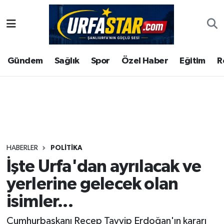
ASAYİS
Şanlıurfa Nöbetçi Eczaneler
Gündem
Sağlık
Spor
Özel Haber
Eğitim
R
ÇEVRE
Şanlıurfa Hava Durumu
DUNYA
Şanlıurfa Namaz Vakitleri
Eğitim
Şanlıurfa Trafik Yoğunluk Haritası
Ekonomi
Süper Lig Puan Durumu ve Fikstür
HABERLER
POLITIKA
İşte Urfa'dan ayrılacak ve
Gündem
Tüm Manşetler
yerlerine gelecek olan
Kültür
Son Dakika Haberleri
isimler...
Magazin
Haber Arşivi
Cumhurbaşkanı Recep Tayyip Erdoğan'ın kararı