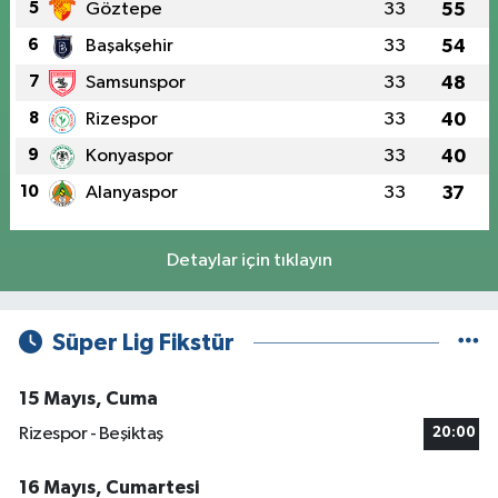
5
Göztepe
33
55
6
Başakşehir
33
54
7
Samsunspor
33
48
8
Rizespor
33
40
9
Konyaspor
33
40
10
Alanyaspor
33
37
Detaylar için tıklayın
Süper Lig Fikstür
15 Mayıs, Cuma
Rizespor - Beşiktaş
20:00
16 Mayıs, Cumartesi