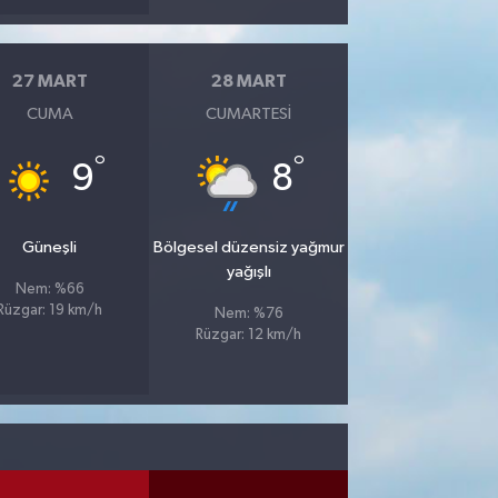
27 MART
28 MART
CUMA
CUMARTESI
°
°
9
8
Güneşli
Bölgesel düzensiz yağmur
yağışlı
Nem: %66
Rüzgar: 19 km/h
Nem: %76
Rüzgar: 12 km/h