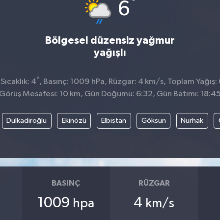
°
6
Bölgesel düzensiz yağmur
yağışlı
°
ıcaklık: 4
, Basınç: 1009 hPa, Rüzgar: 4 km/s, Toplam Yağış:
Görüş Mesafesi: 10 km, Gün Doğumu: 6:32, Gün Batımı: 18:4
Dulkadiroğlu
Ekinözü
Elbistan
Göksun
Nurhak
BASINÇ
RÜZGAR
1009
4
hpa
km/s