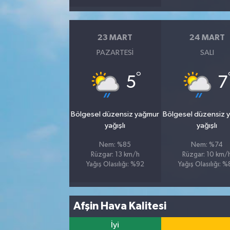
23 MART
24 MART
PAZARTESI
SALI
°
5
7
Bölgesel düzensiz yağmur
Bölgesel düzensiz 
yağışlı
yağışlı
Nem: %85
Nem: %74
Rüzgar: 13 km/h
Rüzgar: 10 km/
Yağış Olasılığı: %92
Yağış Olasılığı: 
Afşin Hava Kalitesi
İyi