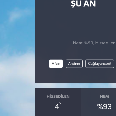
ŞU AN
Nem: %93, Hissedilen S
Afşin
Andırın
Çağlayancerit
HISSEDILEN
NEM
°
4
%93