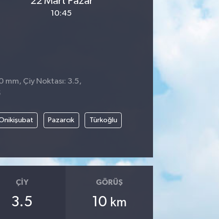
22 Mart Pazar
10:45
 0 mm, Çiy Noktası: 3.5,
5
Onikişubat
Pazarcık
Türkoğlu
ÇIY
GÖRÜŞ
3.5
10
km