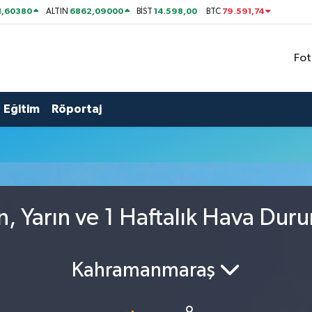
1,60380
6862,09000
14.598,00
79.591,74
ALTIN
BİST
BTC
Fot
Eğitim
Röportaj
n, Yarın ve 1 Haftalık Hava Dur
Kahramanmaraş