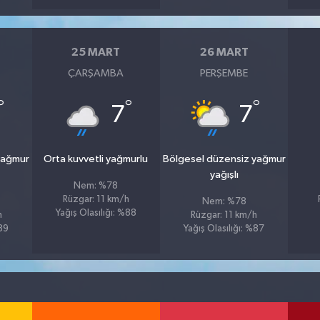
25 MART
26 MART
ÇARŞAMBA
PERŞEMBE
°
°
°
7
7
yağmur
Orta kuvvetli yağmurlu
Bölgesel düzensiz yağmur
yağışlı
Nem: %78
Rüzgar: 11 km/h
Nem: %78
Yağış Olasılığı: %88
h
Rüzgar: 11 km/h
%89
Yağış Olasılığı: %87