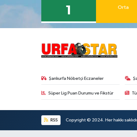
1
Orta
Şanlıurfa Nöbetçi Eczaneler
Ş
Süper Lig Puan Durumu ve Fikstür
Tü
RSS
Copyright © 2024. Her hakkı saklıdı