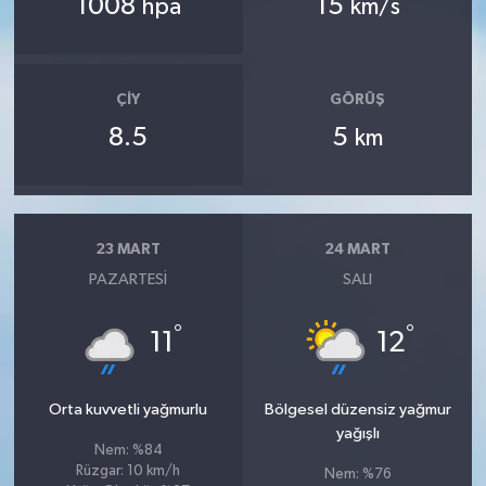
1008
15
hpa
km/s
ÇIY
GÖRÜŞ
8.5
5
km
23 MART
24 MART
PAZARTESI
SALI
°
°
11
12
Orta kuvvetli yağmurlu
Bölgesel düzensiz yağmur
yağışlı
Nem: %84
Rüzgar: 10 km/h
Nem: %76