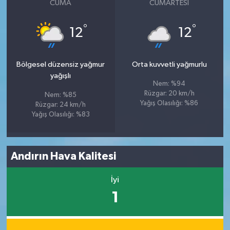
CUMA
CUMARTESI
°
°
12
12
Bölgesel düzensiz yağmur
Orta kuvvetli yağmurlu
yağışlı
Nem: %94
Rüzgar: 20 km/h
Nem: %85
Yağış Olasılığı: %86
Rüzgar: 24 km/h
Yağış Olasılığı: %83
Andırın Hava Kalitesi
İyi
1