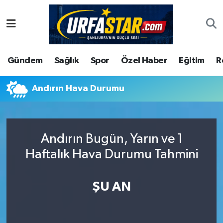
ASAYİS
Şanlıurfa Nöbetçi Eczaneler
Gündem
Sağlık
Spor
Özel Haber
Eğitim
R
ÇEVRE
Şanlıurfa Hava Durumu
DUNYA
Şanlıurfa Namaz Vakitleri
Andırın Hava Durumu
Eğitim
Şanlıurfa Trafik Yoğunluk Haritası
Andırın Bugün, Yarın ve 1
Ekonomi
Süper Lig Puan Durumu ve Fikstür
Haftalık Hava Durumu Tahmini
Gündem
Tüm Manşetler
ŞU AN
Kültür
Son Dakika Haberleri
Magazin
Haber Arşivi