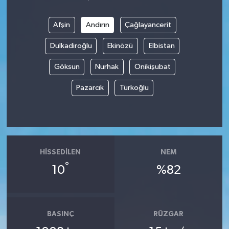
Afşin
Andırın
Çağlayancerit
Dulkadiroğlu
Ekinözü
Elbistan
Göksun
Nurhak
Onikişubat
Pazarcık
Türkoğlu
HISSEDILEN
NEM
°
10
%82
BASINÇ
RÜZGAR