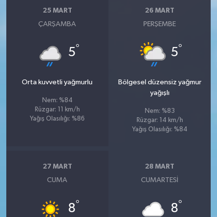
25 MART
26 MART
ÇARŞAMBA
PERŞEMBE
°
°
5
5
Orta kuvvetli yağmurlu
Bölgesel düzensiz yağmur
yağışlı
Nem: %84
Rüzgar: 11 km/h
Nem: %83
Yağış Olasılığı: %86
Rüzgar: 14 km/h
Yağış Olasılığı: %84
27 MART
28 MART
CUMA
CUMARTESI
°
°
8
8