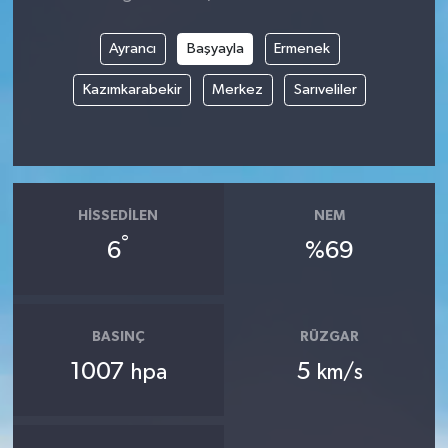
Ayrancı
Başyayla
Ermenek
Kazımkarabekir
Merkez
Sarıveliler
HISSEDILEN
NEM
°
6
%69
BASINÇ
RÜZGAR
1007
5
hpa
km/s