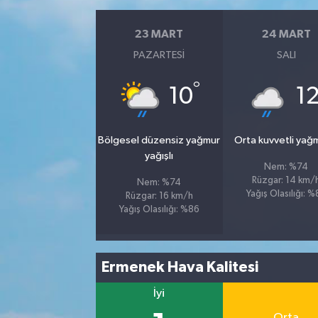
23 MART
24 MART
PAZARTESI
SALI
°
10
1
Bölgesel düzensiz yağmur
Orta kuvvetli yağ
yağışlı
Nem: %74
Rüzgar: 14 km/
Nem: %74
Yağış Olasılığı: 
Rüzgar: 16 km/h
Yağış Olasılığı: %86
Ermenek Hava Kalitesi
İyi
Orta