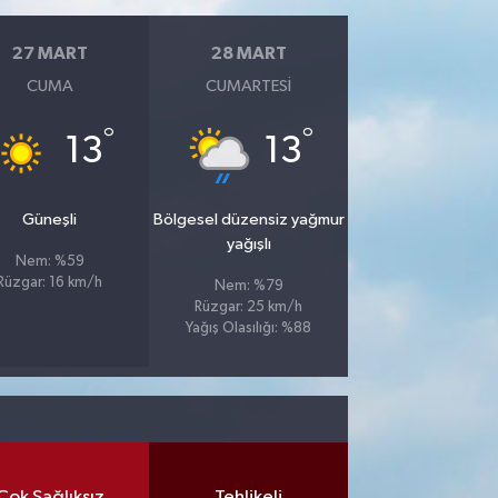
27 MART
28 MART
CUMA
CUMARTESI
°
°
13
13
Güneşli
Bölgesel düzensiz yağmur
yağışlı
Nem: %59
Rüzgar: 16 km/h
Nem: %79
Rüzgar: 25 km/h
Yağış Olasılığı: %88
Çok Sağlıksız
Tehlikeli