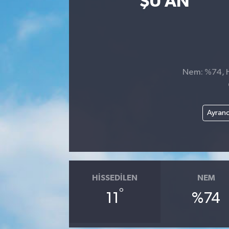
ŞU AN
Nem: %74, Hi
Ayranc
HISSEDILEN
NEM
°
11
%74