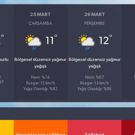
25 MART
26 MART
ÇARŞAMBA
PERŞEMBE
°
°
°
2
11
12
murlu
Bölgesel düzensiz yağmur
Bölgesel düzensiz yağmur
yağışlı
yağışlı
h
Nem: %74
Nem: %67
%87
Rüzgar: 12 km/h
Rüzgar: 13 km/h
Yağış Olasılığı: %82
Yağış Olasılığı: %86
Hassaslar için sağlıksız
Sağlıksız