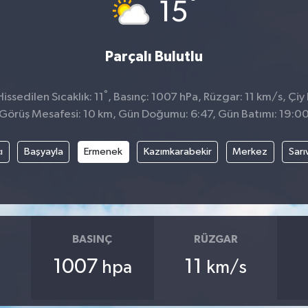
°
15
Parçalı Bulutlu
°
ssedilen Sıcaklık: 11
, Basınç: 1007 hPa, Rüzgar: 11 km/s, Çiy 
Görüş Mesafesi: 10 km, Gün Doğumu: 6:47, Gün Batımı: 19:0
ı
Başyayla
Ermenek
Kazımkarabekir
Merkez
Sarı
BASINÇ
RÜZGAR
1007
11
hpa
km/s