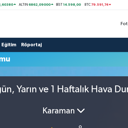
1,60380
6862,09000
14.598,00
79.591,74
ALTIN
BİST
BTC
Fot
Eğitim
Röportaj
umu
n, Yarın ve 1 Haftalık Hava D
Karaman