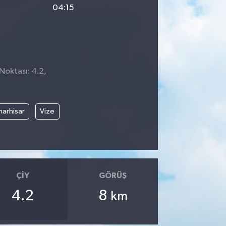
04:15
Noktası: 4.2,
narhisar
Vize
ÇIY
GÖRÜŞ
4.2
8
km