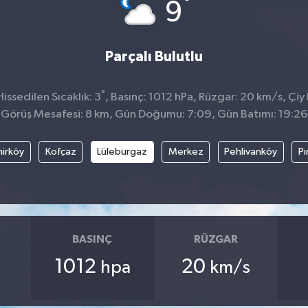
°
9
Parçalı Bulutlu
°
ssedilen Sıcaklık: 3
, Basınç: 1012 hPa, Rüzgar: 20 km/s, Çiy 
Görüş Mesafesi: 8 km, Gün Doğumu: 7:09, Gün Batımı: 19:26
irköy
Kofçaz
Lüleburgaz
Merkez
Pehlivanköy
Pı
BASINÇ
RÜZGAR
1012
20
hpa
km/s