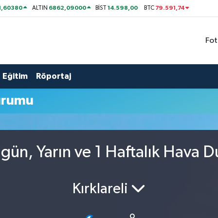
1,60380
6862,09000
14.598,00
79.591,74
ALTIN
BİST
BTC
Fot
Eğitim
Röportaj
urumu
gün, Yarın ve 1 Haftalık Hava 
Kırklareli