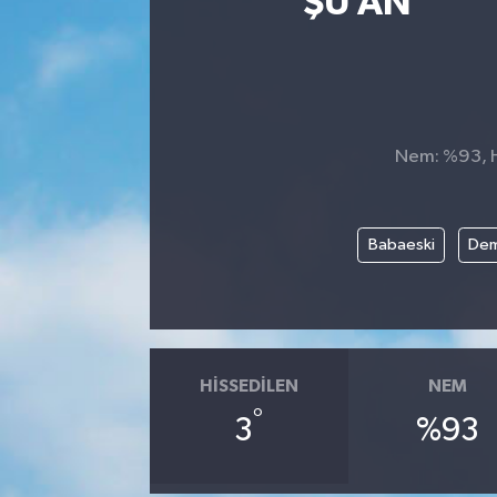
ŞU AN
Nem: %93, Hi
Babaeski
Dem
HISSEDILEN
NEM
°
3
%93