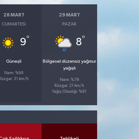
28 MART
29 MART
CUMARTESI
PAZAR
°
°
9
8
Güneşli
Bölgesel düzensiz yağmur
yağışlı
Nem: %66
Rüzgar: 31 km/h
Nem: %78
Rüzgar: 21 km/h
Yağış Olasılığı: %81
Çok Sağlıksız
Tehlikeli