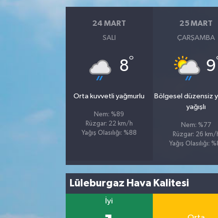
24 MART
25 MART
SALI
ÇARŞAMBA
°
8
9
Orta kuvvetli yağmurlu
Bölgesel düzensiz 
yağışlı
Nem: %89
Rüzgar: 22 km/h
Nem: %77
Yağış Olasılığı: %88
Rüzgar: 26 km/
Yağış Olasılığı: %
Lüleburgaz Hava Kalitesi
İyi
Orta