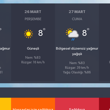
26 MART
27 MART
PERŞEMBE
CUMA
°
°
°
8
8
yağmur
Güneşli
Bölgesel düzensiz yağmur
yağışlı
Nem: %83
Rüzgar: 16 km/h
Nem: %83
h
Rüzgar: 39 km/h
81
Yağış Olasılığı: %86
Hassaslar için sağlıksız
Sağlıksız