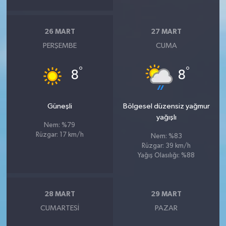
26 MART
27 MART
PERŞEMBE
CUMA
°
°
8
8
Güneşli
Bölgesel düzensiz yağmur
yağışlı
Nem: %79
Rüzgar: 17 km/h
Nem: %83
Rüzgar: 39 km/h
Yağış Olasılığı: %88
28 MART
29 MART
CUMARTESI
PAZAR