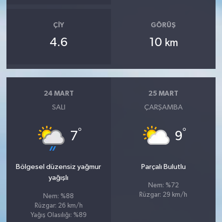
ÇIY
GÖRÜŞ
4.6
10
km
24 MART
25 MART
SALI
ÇARŞAMBA
°
°
7
9
Bölgesel düzensiz yağmur
Parçalı Bulutlu
yağışlı
Nem: %72
Rüzgar: 29 km/h
Nem: %88
Rüzgar: 26 km/h
Yağış Olasılığı: %89