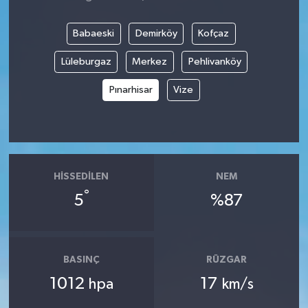
Babaeski
Demirköy
Kofçaz
Lüleburgaz
Merkez
Pehlivanköy
Pınarhisar
Vize
HISSEDILEN
NEM
°
5
%87
BASINÇ
RÜZGAR
1012
17
hpa
km/s