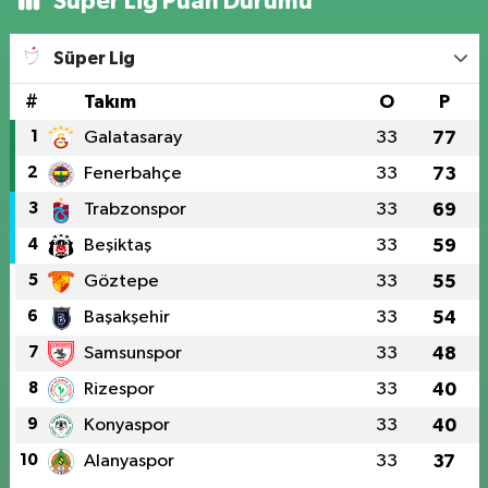
Süper Lig Puan Durumu
Süper Lig
#
Takım
O
P
1
Galatasaray
33
77
2
Fenerbahçe
33
73
3
Trabzonspor
33
69
4
Beşiktaş
33
59
5
Göztepe
33
55
6
Başakşehir
33
54
7
Samsunspor
33
48
8
Rizespor
33
40
9
Konyaspor
33
40
10
Alanyaspor
33
37