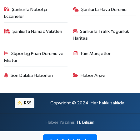
Şanlıurfa Nöbetçi
Şanlıurfa Hava Durumu
Eczaneler
Şanlıurfa Namaz Vakitleri
Şanlıurfa Trafik Yoğunluk
Haritası
Süper Lig Puan Durumu ve
Tüm Manşetler
Fikstür
Son Dakika Haberleri
Haber Arşivi
RSS
Copyright © 2024. Her hakkı saklıdır.
Haber Yazılımı:
TE Bilişim