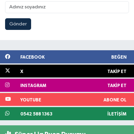
Gönder
FACEBOOK
BEĞEN
X
TAKIP ET
INSTAGRAM
TAKIP ET
YOUTUBE
ABONE OL
0542 588 1363
İLETIŞIM