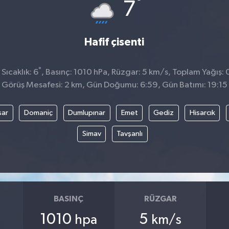
°
7
Hafif çisenti
°
Sıcaklık: 6
, Basınç: 1010 hPa, Rüzgar: 5 km/s, Toplam Yağış: 
Görüş Mesafesi: 2 km, Gün Doğumu: 6:59, Gün Batımı: 19:15
sar
Domaniç
Dumlupınar
Emet
Gediz
Hisarcık
Simav
Tavşanlı
BASINÇ
RÜZGAR
1010
5
hpa
km/s