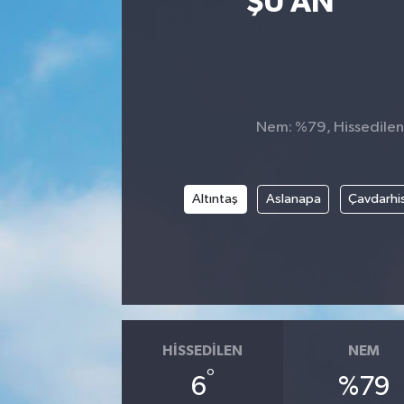
ŞU AN
Nem: %79, Hissedilen 
Altıntaş
Aslanapa
Çavdarhi
HISSEDILEN
NEM
°
6
%79