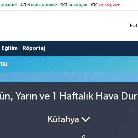
1,60380
6862,09000
14.598,00
79.591,74
ALTIN
BİST
BTC
Fot
Eğitim
Röportaj
mu
ün, Yarın ve 1 Haftalık Hava D
Kütahya