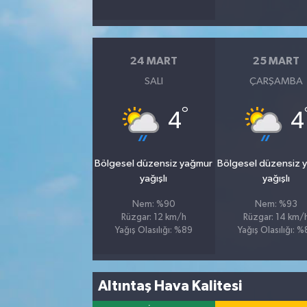
24 MART
25 MART
SALI
ÇARŞAMBA
°
4
4
Bölgesel düzensiz yağmur
Bölgesel düzensiz 
yağışlı
yağışlı
Nem: %90
Nem: %93
Rüzgar: 12 km/h
Rüzgar: 14 km/
Yağış Olasılığı: %89
Yağış Olasılığı: 
Altıntaş Hava Kalitesi