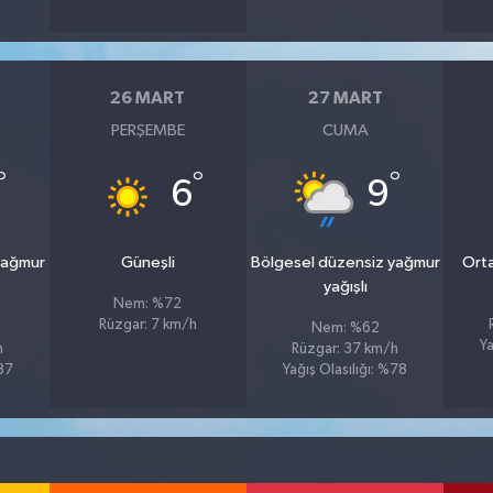
26 MART
27 MART
PERŞEMBE
CUMA
°
°
°
6
9
yağmur
Güneşli
Bölgesel düzensiz yağmur
Orta
yağışlı
Nem: %72
Rüzgar: 7 km/h
Nem: %62
Ya
h
Rüzgar: 37 km/h
%87
Yağış Olasılığı: %78