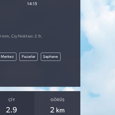
14:15
0 mm, Çiy Noktası: 2.9,
Merkez
Pazarlar
Şaphane
ÇIY
GÖRÜŞ
2.9
2
km