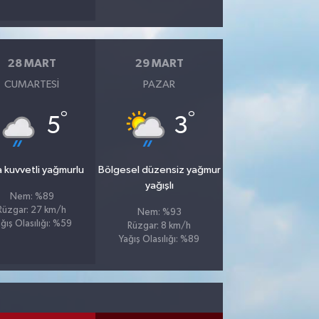
28 MART
29 MART
CUMARTESI
PAZAR
°
°
5
3
 kuvvetli yağmurlu
Bölgesel düzensiz yağmur
yağışlı
Nem: %89
Rüzgar: 27 km/h
Nem: %93
ğış Olasılığı: %59
Rüzgar: 8 km/h
Yağış Olasılığı: %89