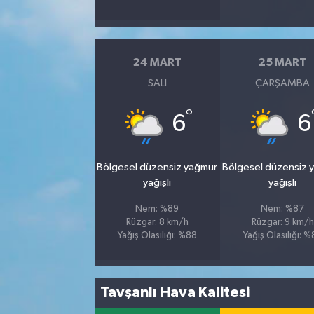
24 MART
25 MART
SALI
ÇARŞAMBA
°
6
6
Bölgesel düzensiz yağmur
Bölgesel düzensiz 
yağışlı
yağışlı
Nem: %89
Nem: %87
Rüzgar: 8 km/h
Rüzgar: 9 km/h
Yağış Olasılığı: %88
Yağış Olasılığı: 
Tavşanlı Hava Kalitesi