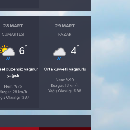
28 MART
29 MART
CUMARTESI
PAZAR
°
°
6
4
sel düzensiz yağmur
Orta kuvvetli yağmurlu
yağışlı
Nem: %90
Rüzgar: 13 km/h
Nem: %76
Yağış Olasılığı: %88
Rüzgar: 26 km/h
ğış Olasılığı: %87