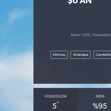
ŞU AN
Nem: %95, Hissedilen 
Altıntaş
Aslanapa
Çavdarhi
HISSEDILEN
NEM
°
5
%95