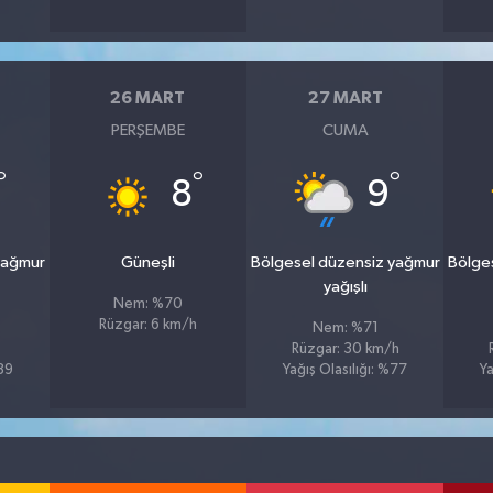
26 MART
27 MART
PERŞEMBE
CUMA
°
°
°
8
9
yağmur
Güneşli
Bölgesel düzensiz yağmur
Bölge
yağışlı
Nem: %70
Rüzgar: 6 km/h
Nem: %71
Rüzgar: 30 km/h
%89
Yağış Olasılığı: %77
Ya