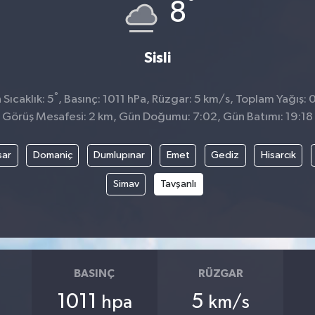
°
8
Sisli
°
Sıcaklık: 5
, Basınç: 1011 hPa, Rüzgar: 5 km/s, Toplam Yağış: 
Görüş Mesafesi: 2 km, Gün Doğumu: 7:02, Gün Batımı: 19:18
sar
Domaniç
Dumlupınar
Emet
Gediz
Hisarcık
Simav
Tavşanlı
BASINÇ
RÜZGAR
1011
5
hpa
km/s