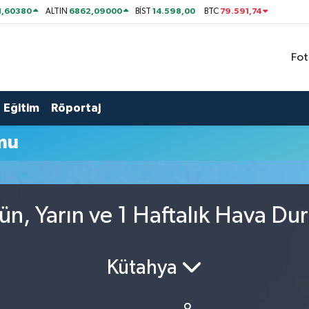
1,60380
6862,09000
14.598,00
79.591,74
ALTIN
BİST
BTC
Fot
Eğitim
Röportaj
mu
ün, Yarın ve 1 Haftalık Hava D
Kütahya