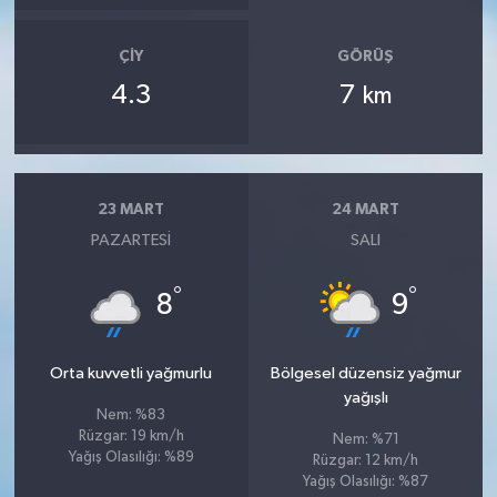
ÇIY
GÖRÜŞ
4.3
7
km
23 MART
24 MART
PAZARTESI
SALI
°
°
8
9
Orta kuvvetli yağmurlu
Bölgesel düzensiz yağmur
yağışlı
Nem: %83
Rüzgar: 19 km/h
Nem: %71
Yağış Olasılığı: %89
Rüzgar: 12 km/h
Yağış Olasılığı: %87