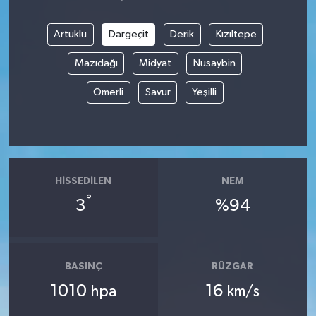
Artuklu
Dargeçit
Derik
Kızıltepe
Mazıdağı
Midyat
Nusaybin
Ömerli
Savur
Yeşilli
HISSEDILEN
NEM
°
3
%94
BASINÇ
RÜZGAR
1010
16
hpa
km/s