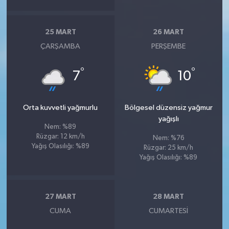
25 MART
26 MART
ÇARŞAMBA
PERŞEMBE
°
°
7
10
Orta kuvvetli yağmurlu
Bölgesel düzensiz yağmur
yağışlı
Nem: %89
Rüzgar: 12 km/h
Nem: %76
Yağış Olasılığı: %89
Rüzgar: 25 km/h
Yağış Olasılığı: %89
27 MART
28 MART
CUMA
CUMARTESI